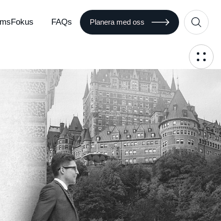
msFokus
FAQs
Planera med oss