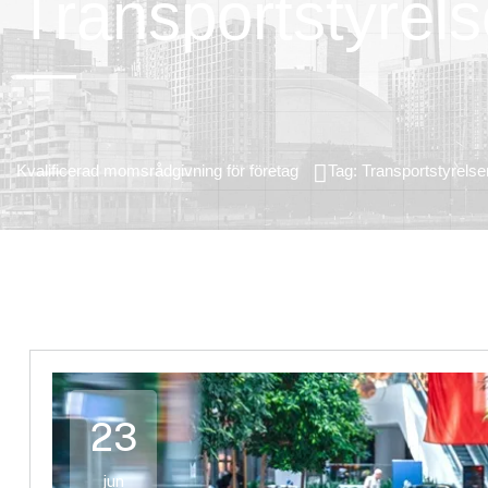
Transportstyrel
Kvalificerad momsrådgivning för företag
Tag: Transportstyrelse
23
jun