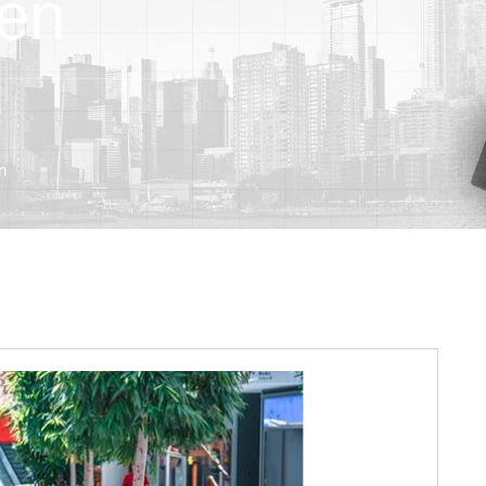
sen
n