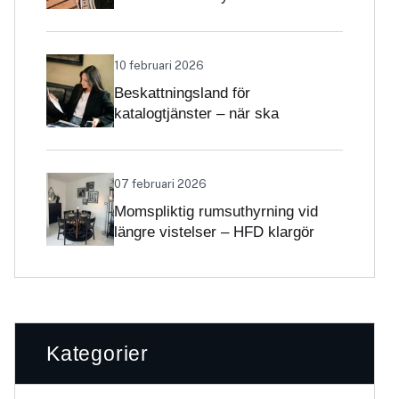
Skatteverket klargör
självständighetsbedömningen
10 februari 2026
Beskattningsland för
katalogtjänster – när ska
tjänsterna beskattas med svensk
moms?
07 februari 2026
Momspliktig rumsuthyrning vid
längre vistelser – HFD klargör
gränsdragningen
Kategorier