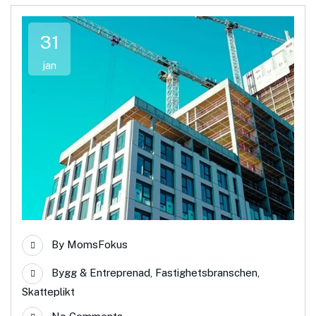
31
jan
By
MomsFokus
Bygg & Entreprenad
,
Fastighetsbranschen
,
Skatteplikt