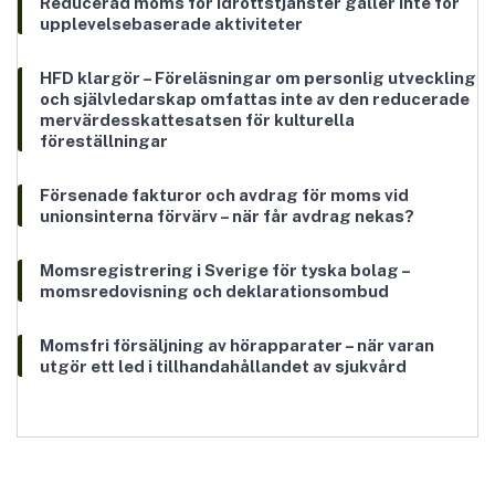
Reducerad moms för idrottstjänster gäller inte för
upplevelsebaserade aktiviteter
HFD klargör – Föreläsningar om personlig utveckling
och självledarskap omfattas inte av den reducerade
mervärdesskattesatsen för kulturella
föreställningar
Försenade fakturor och avdrag för moms vid
unionsinterna förvärv – när får avdrag nekas?
Momsregistrering i Sverige för tyska bolag –
momsredovisning och deklarationsombud
Momsfri försäljning av hörapparater – när varan
utgör ett led i tillhandahållandet av sjukvård