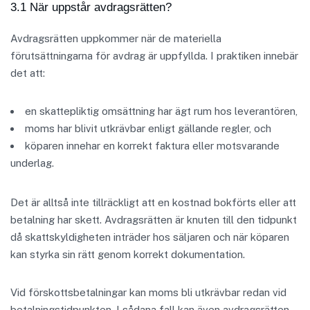
3.1 När uppstår avdragsrätten?
Avdragsrätten uppkommer när de materiella
förutsättningarna för avdrag är uppfyllda. I praktiken innebär
det att:
en skattepliktig omsättning har ägt rum hos leverantören,
moms har blivit utkrävbar enligt gällande regler, och
köparen innehar en korrekt faktura eller motsvarande
underlag.
Det är alltså inte tillräckligt att en kostnad bokförts eller att
betalning har skett. Avdragsrätten är knuten till den tidpunkt
då skattskyldigheten inträder hos säljaren och när köparen
kan styrka sin rätt genom korrekt dokumentation.
Vid förskottsbetalningar kan moms bli utkrävbar redan vid
betalningstidpunkten. I sådana fall kan även avdragsrätten