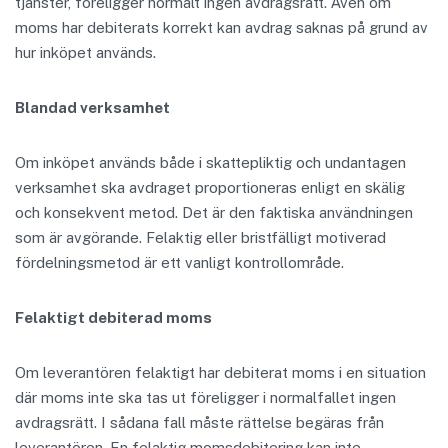
tjänster, föreligger normalt ingen avdragsrätt. Även om
moms har debiterats korrekt kan avdrag saknas på grund av
hur inköpet används.
Blandad verksamhet
Om inköpet används både i skattepliktig och undantagen
verksamhet ska avdraget proportioneras enligt en skälig
och konsekvent metod. Det är den faktiska användningen
som är avgörande. Felaktig eller bristfälligt motiverad
fördelningsmetod är ett vanligt kontrollområde.
Felaktigt debiterad moms
Om leverantören felaktigt har debiterat moms i en situation
där moms inte ska tas ut föreligger i normalfallet ingen
avdragsrätt. I sådana fall måste rättelse begäras från
leverantören. En felaktig momsdebitering kan inte