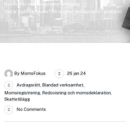
Kvalificerad momsrådgivning för företag
Vad är ingående moms? Så fungerar avdragsrätten i praktiken
By
MomsFokus
26 jan 24
Avdragsrätt
,
Blandad verksamhet
,
Momsregistrering
,
Redovisning och momsdeklaration
,
Skattetillägg
No Comments