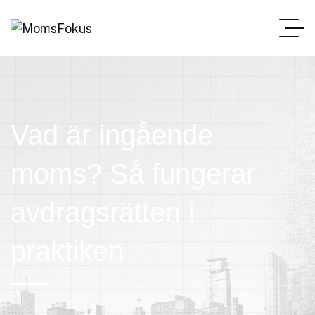
Vad är ingående
moms? Så fungerar
avdragsrätten i
praktiken