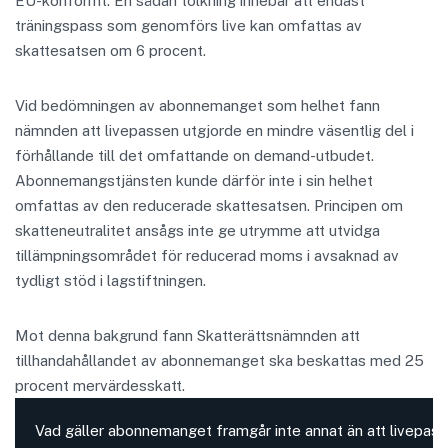
EU-konformt. En sådan tolkning innebär att endast
träningspass som genomförs live kan omfattas av
skattesatsen om 6 procent.
Vid bedömningen av abonnemanget som helhet fann
nämnden att livepassen utgjorde en mindre väsentlig del i
förhållande till det omfattande on demand-utbudet.
Abonnemangstjänsten kunde därför inte i sin helhet
omfattas av den reducerade skattesatsen. Principen om
skatteneutralitet ansågs inte ge utrymme att utvidga
tillämpningsområdet för reducerad moms i avsaknad av
tydligt stöd i lagstiftningen.
Mot denna bakgrund fann Skatterättsnämnden att
tillhandahållandet av abonnemanget ska beskattas med 25
procent mervärdesskatt.
Vad gäller abonnemanget framgår inte annat än att livepasse