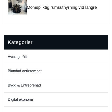
Momspliktig rumsuthyrning vid längre
vistelser – HFD klargör gränsdragningen
Kategorier
Avdragsrätt
Blandad verksamhet
Bygg & Entreprenad
Digital ekonomi