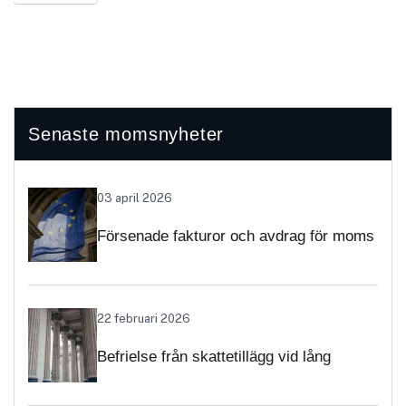
Senaste momsnyheter
03 april 2026
Försenade fakturor och avdrag för moms
vid unionsinterna förvärv – när får avdrag
nekas?
22 februari 2026
Befrielse från skattetillägg vid lång
handläggningstid – särskild betydelse i