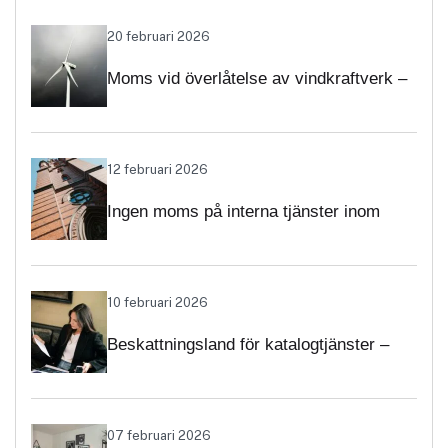
momsärenden
20 februari 2026
Moms vid överlåtelse av vindkraftverk –
nya regler för projekt och driftsatta verk
12 februari 2026
Ingen moms på interna tjänster inom
Svenska kyrkan – Skatteverket klargör
självständighetsbedömningen
10 februari 2026
Beskattningsland för katalogtjänster –
när ska tjänsterna beskattas med svensk
moms?
07 februari 2026