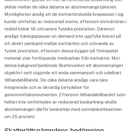
skilde mellan de olika delarna av abonnemangstjänsten.
Myndigheten ansåg att de instruktörsledda livepassen i sig
kunde omfattas av reducerad moms, eftersom instruktören i
realtid bidrar till utövarens fysiska prestation. Däremot
ansågs träningspassen on demand inte uppfylla kravet på
ett direkt samband mellan instruktion och utövande av
fysisk prestation, eftersom dessa bygger på förinspelat
material utan fortlöpande medverkan från instruktör. Mot
denna bakgrund bedömde Skatteverket att abonnemanget
objektivt sett utgjorde ett enda sammansatt och odelbart
tillhandahållande. De olika delarna ansågs vara nära
integrerade och av likvärdig betydelse för
genomsnittskonsumenten. Eftersom tillhandahållandet som
helhet inte omfattades av reducerad beskattning skulle
abonnemanget därför beskattas med normalskattesatsen
om 25 procent.
Skatterättsnämndens bedömning