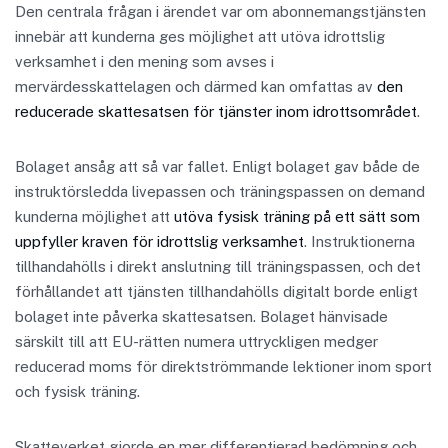
Den centrala frågan i ärendet var om abonnemangstjänsten
innebär att kunderna ges möjlighet att utöva idrottslig
verksamhet i den mening som avses i
mervärdesskattelagen och därmed kan omfattas av
den
reducerade skattesatsen för tjänster inom idrottsområdet
.
Bolaget ansåg att så var fallet. Enligt bolaget gav både de
instruktörsledda livepassen och träningspassen on demand
kunderna möjlighet att
utöva fysisk träning på ett sätt som
uppfyller kraven för idrottslig verksamhet
. Instruktionerna
tillhandahölls i direkt anslutning till träningspassen, och det
förhållandet att tjänsten tillhandahölls digitalt borde enligt
bolaget inte påverka skattesatsen. Bolaget hänvisade
särskilt till att EU-rätten numera uttryckligen medger
reducerad moms för direktströmmande lektioner inom sport
och fysisk träning.
Skatteverket gjorde en mer differentierad bedömning och