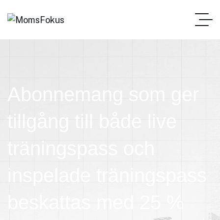
Abonnemang som ger
tillgång till både live
träningspass och
inspelade träningspass
beskattas med 25 %