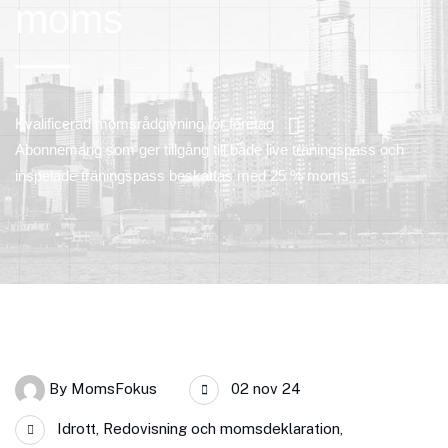
moms
Kvalificerad momsrådgivning för företag
Abonnemang som ger tillgång till både live träningspass och
inspelade träningspass beskattas med 25 % moms
By
MomsFokus
02 nov 24
Idrott
,
Redovisning och momsdeklaration
,