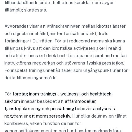
tillhandahållande är det helhetens karaktär som avgör
tillämplig skattesats.
Avgörandet visar att gränsdragningen mellan idrottstjänster
och digitala innehållstjänster fortsatt är strikt, trots
förändringar i EU-rätten. För att reducerad moms ska kunna
tillämpas krävs att den idrottsliga aktiviteten sker i realtid
och att det finns ett direkt och fortlöpande samband mellan
instruktörens medverkan och utövarens fysiska prestation.
Förinspelat träningsinnehåll faller som utgångspunkt utanför
detta tillämpningsområde.
För
företag inom tränings-, wellness- och healthtech-
sektorn
innebär beskedet att
affärsmodeller,
tjänstepaketering och prissättning behöver analyseras
noggrant ur ett momsperspektiv
. Hur olika delar av en tjänst
kombineras, vilken funktion de har för
genomsnittskonsumenten och hur tjänsten marknadsförs