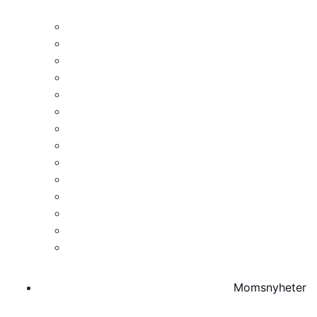
Byggbranschen
Fastighetsbranschen
Bank- och finanssektorn
Jordbruks- och livsmedelsbranschen
Fordons- och transportbranschen
Vård- och tandvårdssektorn
Energisektorn
Media- och underhållningsbranschen
Telekomsektorn
Teknik- och IT-branschen
Offentlig och ideell sektor
Skogsbranschen
Distansförsäljning
Avancerad tillverkning
Momsnyheter