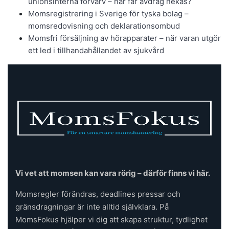
unionsinterna förvärv – när får avdrag nekas?
Momsregistrering i Sverige för tyska bolag –
momsredovisning och deklarationsombud
Momsfri försäljning av hörapparater – när varan utgör
ett led i tillhandahållandet av sjukvård
Vi vet att momsen kan vara rörig – därför finns vi här.
Momsregler förändras, deadlines pressar och
gränsdragningar är inte alltid självklara. På
MomsFokus hjälper vi dig att skapa struktur, tydlighet