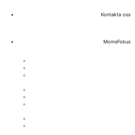
Kontakta oss
MomsFokus
Om MomsFokus
Momsregistrering i Sverige | MomsFokus
Momsombud & Deklarationsombud |
MomsFokus
Uppdrag, vision och värderingar
Så arbetar vi
Moms i Sverige – en praktisk guide till
mervärdesskatt
Moms i bild – En visuell kunskapsbank
Momskonsult för företag | MomsFokus