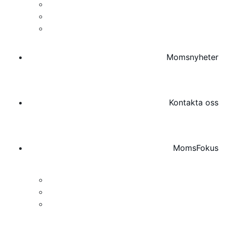
Skogsbranschen
Distansförsäljning
Avancerad tillverkning
Momsnyheter
Kontakta oss
MomsFokus
Om MomsFokus
Momsregistrering i Sverige | MomsFokus
Momsombud & Deklarationsombud |
MomsFokus