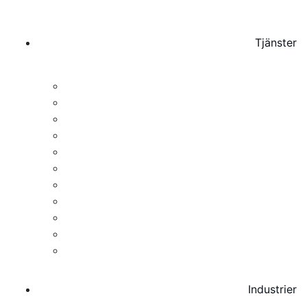
Tjänster
Momsrådgivning för företag
Momsregistrering & Momsredovisning
Interim momsspecialist
Due Diligence & Riskanalys
Fakturagranskning & Dokumentation
Skatteprocess & Myndighetskontakt
Periodisk sammanställning
Intrastat rapportering
Deklarationsombud & Skatteombud
OSS – One Stop Shop
Återbetalning av moms
Industrier