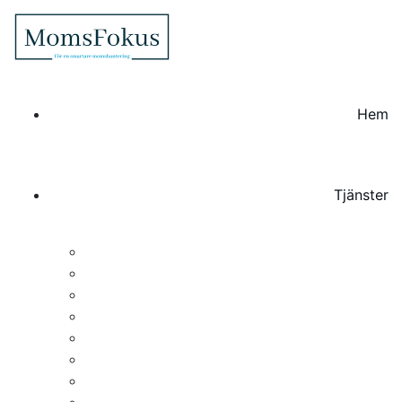
Hem
Tjänster
Momsrådgivning för företag
Momsregistrering & Momsredovisning
Interim momsspecialist
Due Diligence & Riskanalys
Fakturagranskning & Dokumentation
Skatteprocess & Myndighetskontakt
Periodisk sammanställning
Intrastat rapportering