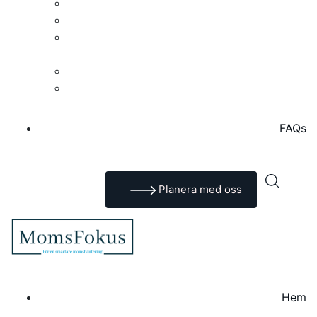
Uppdrag, vision och värderingar
Så arbetar vi
Moms i Sverige – en praktisk guide till
mervärdesskatt
Moms i bild – En visuell kunskapsbank
Momskonsult för företag | MomsFokus
FAQs
Planera med oss
Hem