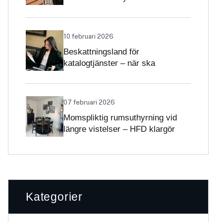
Skatteverket klargör
självständighetsbedömningen
10 februari 2026
Beskattningsland för
katalogtjänster – när ska
tjänsterna beskattas med svensk
moms?
07 februari 2026
Momspliktig rumsuthyrning vid
längre vistelser – HFD klargör
gränsdragningen
Kategorier