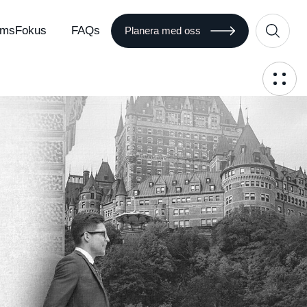
msFokus
FAQs
Planera med oss