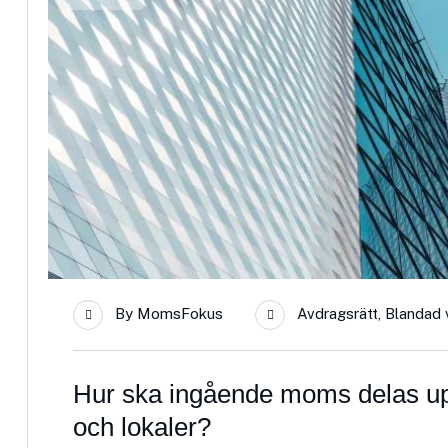
By
MomsFokus
Avdragsrätt
,
Blandad
Hur ska ingående moms delas upp
och lokaler?