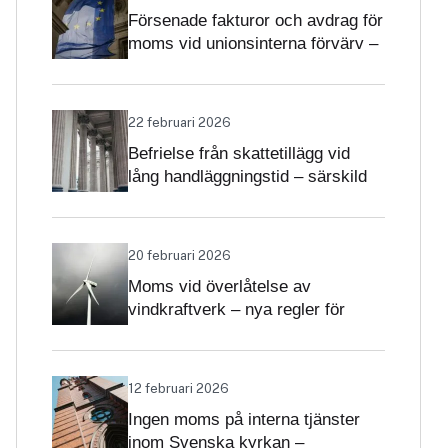
Försenade fakturor och avdrag för
moms vid unionsinterna förvärv –
när får avdrag nekas?
22 februari 2026
Befrielse från skattetillägg vid
lång handläggningstid – särskild
betydelse i momsärenden
20 februari 2026
Moms vid överlåtelse av
vindkraftverk – nya regler för
projekt och driftsatta verk
12 februari 2026
Ingen moms på interna tjänster
inom Svenska kyrkan –