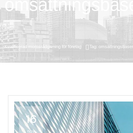
omsättningsbase
Kvalificerad momsrådgivning för företag
Tag: omsättningsbaser
16
nov