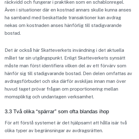
räckvidd och fungerar i praktiken som en schablonregel.
Även i situationer där en kostnad annars skulle kunna anses
ha samband med beskattade transaktioner kan avdrag
nekas om kostnaden anses hänförlig till stadigvarande
bostad.
Det är också här Skatteverkets invändning i det aktuella
målet tar sin utgångspunkt. Enligt Skatteverkets synsätt
måste man först identifiera vilken del av ett förvärv som
hänför sig till stadigvarande bostad. Den delen omfattas av
avdragsförbudet och ska därför avskiljas innan man över
huvud taget prövar frågan om proportionering mellan
momspliktig och undantagen verksamhet.
3.3 Två olika “spärrar” som ofta blandas ihop
För att förstå systemet är det hjälpsamt att hålla isär två
olika typer av begränsningar av avdragsrätten.