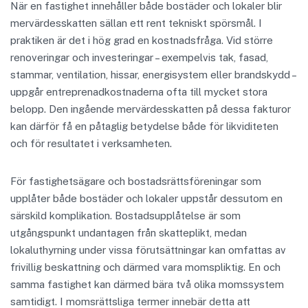
När en fastighet innehåller både bostäder och lokaler blir
mervärdesskatten sällan ett rent tekniskt spörsmål. I
praktiken är det i hög grad en kostnadsfråga. Vid större
renoveringar och investeringar – exempelvis tak, fasad,
stammar, ventilation, hissar, energisystem eller brandskydd –
uppgår entreprenadkostnaderna ofta till mycket stora
belopp. Den ingående mervärdesskatten på dessa fakturor
kan därför få en påtaglig betydelse både för likviditeten
och för resultatet i verksamheten.
För fastighetsägare och bostadsrättsföreningar som
upplåter både bostäder och lokaler uppstår dessutom en
särskild komplikation. Bostadsupplåtelse är som
utgångspunkt undantagen från skatteplikt, medan
lokaluthyrning under vissa förutsättningar kan omfattas av
frivillig beskattning och därmed vara momspliktig. En och
samma fastighet kan därmed bära två olika momssystem
samtidigt. I momsrättsliga termer innebär detta att