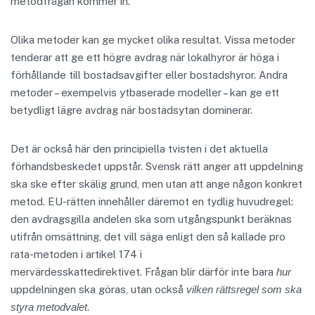
metodfrågan kommer in.
Olika metoder kan ge mycket olika resultat. Vissa metoder
tenderar att ge ett högre avdrag när lokalhyror är höga i
förhållande till bostadsavgifter eller bostadshyror. Andra
metoder – exempelvis ytbaserade modeller – kan ge ett
betydligt lägre avdrag när bostadsytan dominerar.
Det är också här den principiella tvisten i det aktuella
förhandsbeskedet uppstår. Svensk rätt anger att uppdelning
ska ske efter skälig grund, men utan att ange någon konkret
metod. EU-rätten innehåller däremot en tydlig huvudregel:
den avdragsgilla andelen ska som utgångspunkt beräknas
utifrån omsättning, det vill säga enligt den så kallade pro
rata-metoden i artikel 174 i
mervärdesskattedirektivet. Frågan blir därför inte bara
hur
uppdelningen ska göras, utan också
vilken rättsregel som ska
styra metodvalet
.