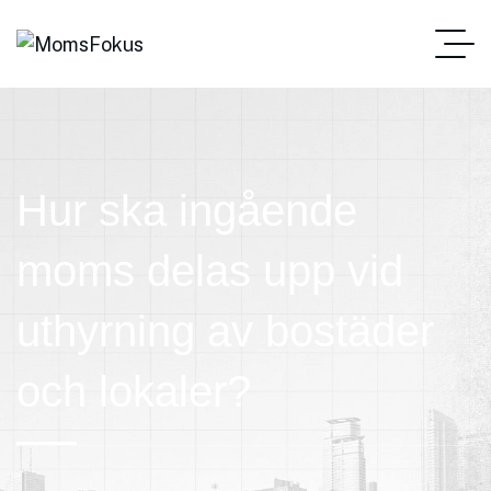
Hur ska ingående
moms delas upp vid
uthyrning av bostäder
och lokaler?