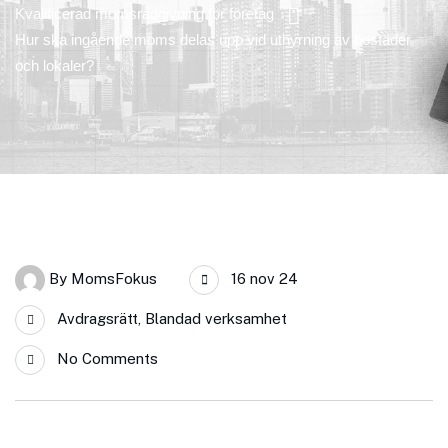
Kvalificerad momsrådgivning för företag
Hur ska ingående moms delas upp vid uthyrning av bostäder
och lokaler?
By
MomsFokus
16 nov 24
Avdragsrätt
,
Blandad verksamhet
No Comments