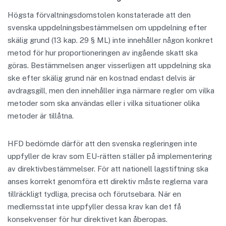
Högsta förvaltningsdomstolen konstaterade att den
svenska uppdelningsbestämmelsen om uppdelning efter
skälig grund (13 kap. 29 § ML) inte innehåller någon konkret
metod för hur proportioneringen av ingående skatt ska
göras. Bestämmelsen anger visserligen att uppdelning ska
ske efter skälig grund när en kostnad endast delvis är
avdragsgill, men den innehåller inga närmare regler om vilka
metoder som ska användas eller i vilka situationer olika
metoder är tillåtna.
HFD bedömde därför att den svenska regleringen inte
uppfyller de krav som EU-rätten ställer på implementering
av direktivbestämmelser. För att nationell lagstiftning ska
anses korrekt genomföra ett direktiv måste reglerna vara
tillräckligt tydliga, precisa och förutsebara. När en
medlemsstat inte uppfyller dessa krav kan det få
konsekvenser för hur direktivet kan åberopas.