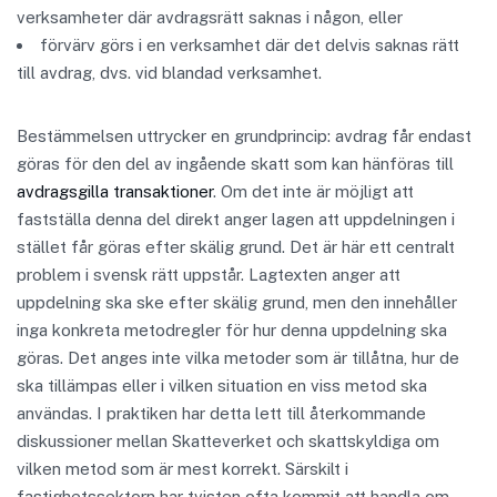
verksamheter där avdragsrätt saknas i någon, eller
förvärv görs i en verksamhet där det delvis saknas rätt
till avdrag, dvs. vid blandad verksamhet.
Bestämmelsen uttrycker en grundprincip: avdrag får endast
göras för den del av ingående skatt som kan hänföras till
avdragsgilla transaktioner
. Om det inte är möjligt att
fastställa denna del direkt anger lagen att uppdelningen i
stället får göras efter skälig grund. Det är här ett centralt
problem i svensk rätt uppstår. Lagtexten anger att
uppdelning ska ske efter skälig grund, men den innehåller
inga konkreta metodregler för hur denna uppdelning ska
göras. Det anges inte vilka metoder som är tillåtna, hur de
ska tillämpas eller i vilken situation en viss metod ska
användas. I praktiken har detta lett till återkommande
diskussioner mellan Skatteverket och skattskyldiga om
vilken metod som är mest korrekt. Särskilt i
fastighetssektorn har tvisten ofta kommit att handla om