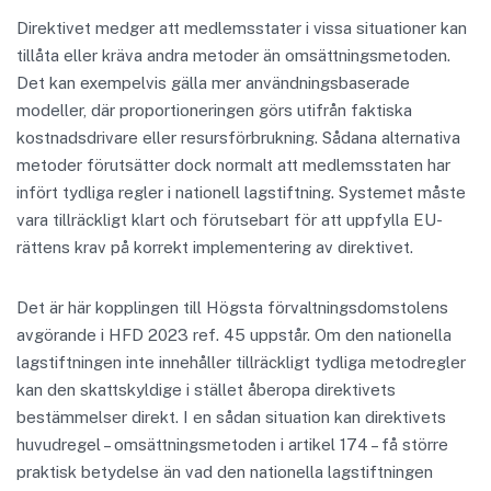
Direktivet medger att medlemsstater i vissa situationer kan
tillåta eller kräva andra metoder än omsättningsmetoden.
Det kan exempelvis gälla mer användningsbaserade
modeller, där proportioneringen görs utifrån faktiska
kostnadsdrivare eller resursförbrukning. Sådana alternativa
metoder förutsätter dock normalt att medlemsstaten har
infört tydliga regler i nationell lagstiftning. Systemet måste
vara tillräckligt klart och förutsebart för att uppfylla EU-
rättens krav på korrekt implementering av direktivet.
Det är här kopplingen till Högsta förvaltningsdomstolens
avgörande i HFD 2023 ref. 45 uppstår. Om den nationella
lagstiftningen inte innehåller tillräckligt tydliga metodregler
kan den skattskyldige i stället åberopa direktivets
bestämmelser direkt. I en sådan situation kan direktivets
huvudregel – omsättningsmetoden i artikel 174 – få större
praktisk betydelse än vad den nationella lagstiftningen