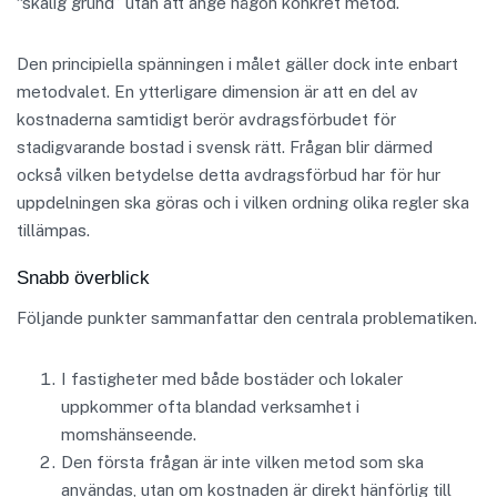
“skälig grund” utan att ange någon konkret metod.
Den principiella spänningen i målet gäller dock inte enbart
metodvalet. En ytterligare dimension är att en del av
kostnaderna samtidigt berör avdragsförbudet för
stadigvarande bostad i svensk rätt. Frågan blir därmed
också vilken betydelse detta avdragsförbud har för hur
uppdelningen ska göras och i vilken ordning olika regler ska
tillämpas.
Snabb överblick
Följande punkter sammanfattar den centrala problematiken.
I fastigheter med både bostäder och lokaler
uppkommer ofta blandad verksamhet i
momshänseende.
Den första frågan är inte vilken metod som ska
användas, utan om kostnaden är direkt hänförlig till