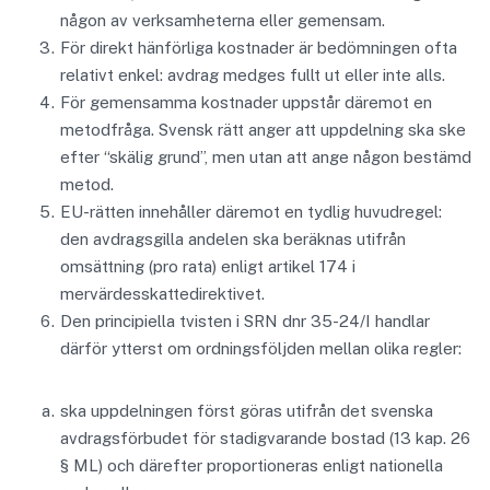
någon av verksamheterna eller gemensam.
För direkt hänförliga kostnader är bedömningen ofta
relativt enkel: avdrag medges fullt ut eller inte alls.
För gemensamma kostnader uppstår däremot en
metodfråga. Svensk rätt anger att uppdelning ska ske
efter “skälig grund”, men utan att ange någon bestämd
metod.
EU-rätten innehåller däremot en tydlig huvudregel:
den avdragsgilla andelen ska beräknas utifrån
omsättning (pro rata) enligt artikel 174 i
mervärdesskattedirektivet.
Den principiella tvisten i SRN dnr 35-24/I handlar
därför ytterst om ordningsföljden mellan olika regler:
ska uppdelningen först göras utifrån det svenska
avdragsförbudet för stadigvarande bostad (13 kap. 26
§ ML) och därefter proportioneras enligt nationella