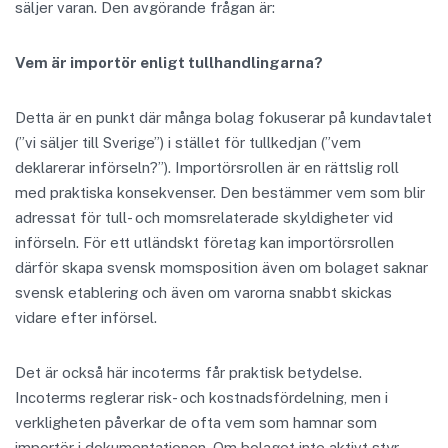
säljer varan. Den avgörande frågan är:
Vem är importör enligt tullhandlingarna?
Detta är en punkt där många bolag fokuserar på kundavtalet
(”vi säljer till Sverige”) i stället för tullkedjan (”vem
deklarerar införseln?”). Importörsrollen är en rättslig roll
med praktiska konsekvenser. Den bestämmer vem som blir
adressat för tull- och momsrelaterade skyldigheter vid
införseln. För ett utländskt företag kan importörsrollen
därför skapa svensk momsposition även om bolaget saknar
svensk etablering och även om varorna snabbt skickas
vidare efter införsel.
Det är också här incoterms får praktisk betydelse.
Incoterms reglerar risk- och kostnadsfördelning, men i
verkligheten påverkar de ofta vem som hamnar som
importör i dokumentationen. Om bolaget inte aktivt styr