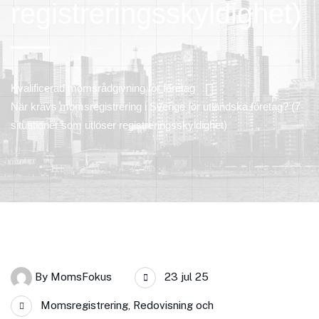
registreringsskyldighet)
Kvalificerad momsrådgivning för företag
När krävs momsregistrering i Sverige för utländska företag? (7
situationer som utlöser registreringsskyldighet)
By
MomsFokus
23 jul 25
Momsregistrering
,
Redovisning och