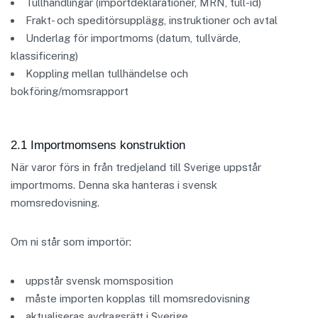
Tullhandlingar (importdeklarationer, MRN, tull-id)
Frakt- och speditörsupplägg, instruktioner och avtal
Underlag för importmoms (datum, tullvärde,
klassificering)
Koppling mellan tullhändelse och
bokföring/momsrapport
2.1 Importmomsens konstruktion
När varor förs in från tredjeland till Sverige uppstår
importmoms. Denna ska hanteras i svensk
momsredovisning.
Om ni står som importör:
uppstår svensk momsposition
måste importen kopplas till momsredovisning
aktualiseras avdragsrätt i Sverige