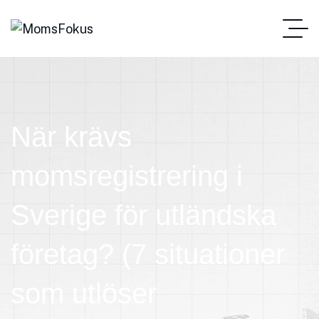
När krävs
momsregistrering i
Sverige för utländska
företag? (7 situationer
som utlöser