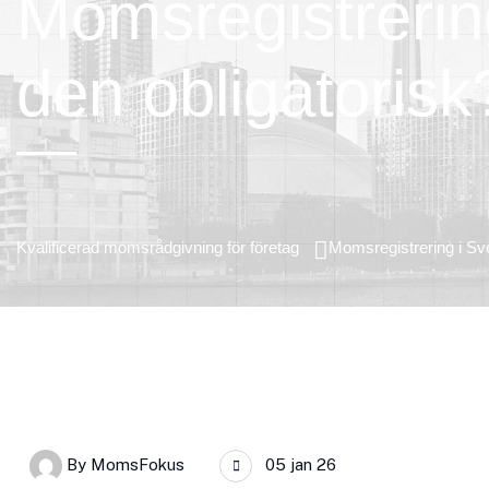
Momsregistrering
den obligatorisk
Kvalificerad momsrådgivning för företag
Momsregistrering i Sve
By
MomsFokus
05 jan 26