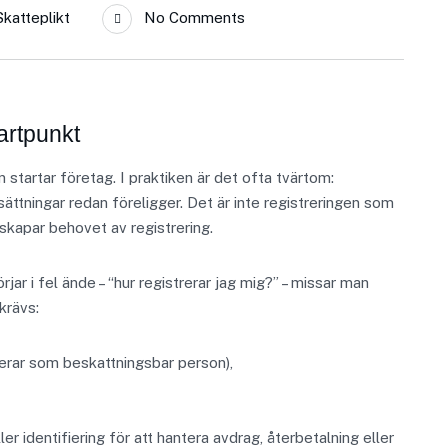
Skatteplikt
No Comments
tartpunkt
tartar företag. I praktiken är det ofta tvärtom:
tsättningar redan föreligger. Det är inte registreringen som
kapar behovet av registrering.
ar i fel ände – “hur registrerar jag mig?” – missar man
krävs:
erar som beskattningsbar person),
er identifiering för att hantera avdrag, återbetalning eller