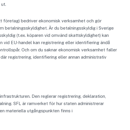
ut.
itt företag) bedriver ekonomisk verksamhet och gör
 betalningsskyldighet. Är du betalningsskyldig i Sverige
gsskyldig (t.ex. köparen vid omvänd skattskyldighet) kan
en vid EU-handel kan registrering eller identifiering ändå
kontrollspår. Och om du saknar ekonomisk verksamhet faller
är registrering, identifiering eller annan administrativ
rastrukturen. Den reglerar registrering, deklaration,
lning. SFL är ramverket för hur staten administrerar
en materiella utgångspunkten finns i