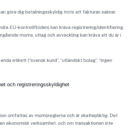
kan göra dig betalningsskyldig trots att fakturan saknar
dra EU-kontrollflöden) kan kräva registrering/identifiering.
v ingående moms, uttag och avveckling kan kräva att du är i
 enda etikett (“svensk kund”, “utländskt bolag”, “ingen
het och registreringsskyldighet
tion omfattas av momsreglerna och är skattepliktig. Det
 i en ekonomisk verksamhet, och om transaktionen inte