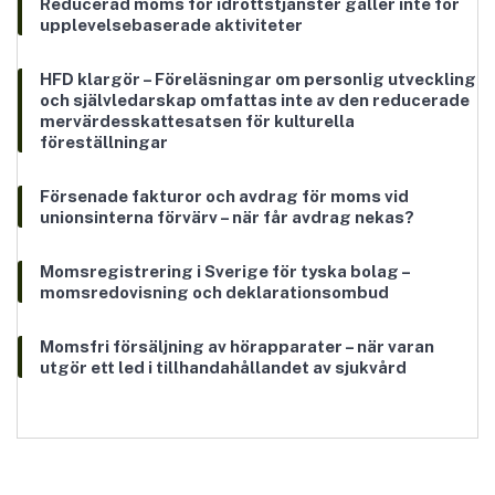
Reducerad moms för idrottstjänster gäller inte för
upplevelsebaserade aktiviteter
HFD klargör – Föreläsningar om personlig utveckling
och självledarskap omfattas inte av den reducerade
mervärdesskattesatsen för kulturella
föreställningar
Försenade fakturor och avdrag för moms vid
unionsinterna förvärv – när får avdrag nekas?
Momsregistrering i Sverige för tyska bolag –
momsredovisning och deklarationsombud
Momsfri försäljning av hörapparater – när varan
utgör ett led i tillhandahållandet av sjukvård