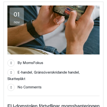
01
nov
By
MomsFokus
E-handel
,
Gränsöverskridande handel
,
Skatteplikt
No Comments
EU-domstolen förtydligar momshanteringen