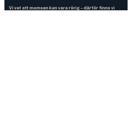
Vi vet att momsen kan vara rörig – därför finns vi
här.
Momsregler förändras, deadlines pressar och
gränsdragningar är inte alltid självklara. På MomsFokus
hjälper vi dig att skapa struktur, tydlighet och kontroll –
så att du kan fokusera på det som är viktigast för din
verksamhet.
Information
Adress:
Mejramgatan 15
424 46 Göteborg
Mail: kontakt@momsfokus.se
Telefon:
+46 (0) 765 99 64 54