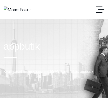
appbutik
Kvalificerad momsrådgivning för företag
Tag: appbutik