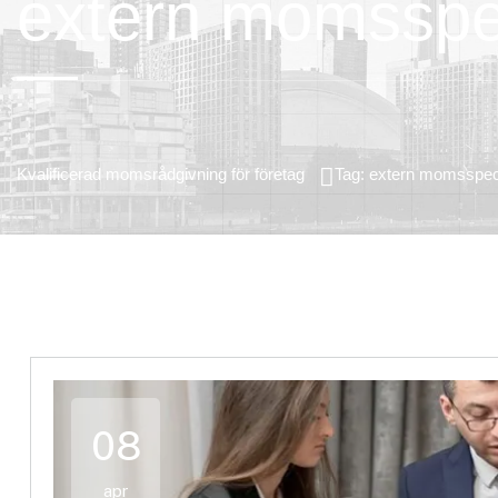
extern momsspec
Kvalificerad momsrådgivning för företag
Tag: extern momsspeci
08
apr