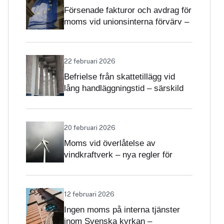
Försenade fakturor och avdrag för
moms vid unionsinterna förvärv –
när får avdrag nekas?
22 februari 2026
Befrielse från skattetillägg vid
lång handläggningstid – särskild
betydelse i momsärenden
20 februari 2026
Moms vid överlåtelse av
vindkraftverk – nya regler för
projekt och driftsatta verk
12 februari 2026
Ingen moms på interna tjänster
inom Svenska kyrkan –