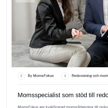
By
MomsFokus
Redovisning och mom
Momsspecialist som stöd till red
MomsFokus ger kvalificerad momsrådgivning till redov