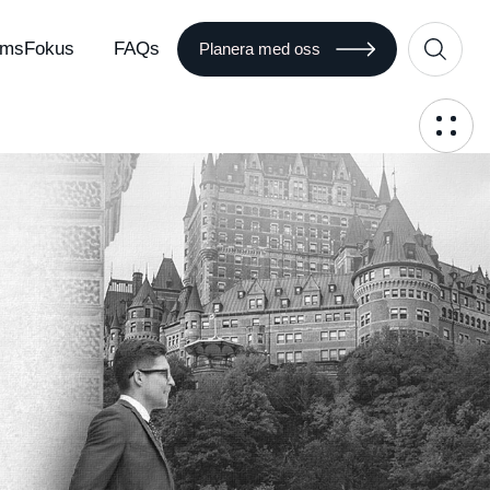
msFokus
FAQs
Planera med oss