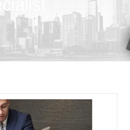
ialist
alist