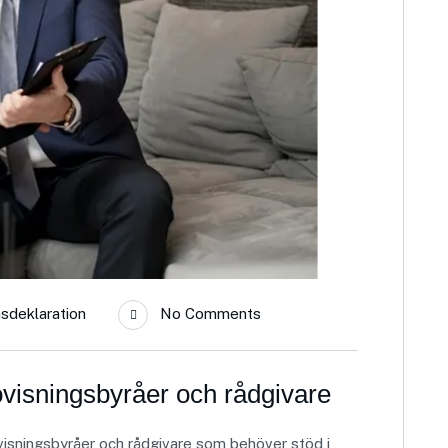
sdeklaration
No Comments
ovisningsbyråer och rådgivare
isningsbyråer och rådgivare som behöver stöd i