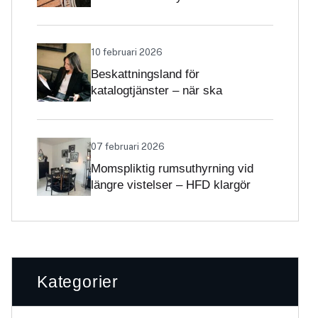
Skatteverket klargör
självständighetsbedömningen
10 februari 2026
Beskattningsland för
katalogtjänster – när ska
tjänsterna beskattas med svensk
moms?
07 februari 2026
Momspliktig rumsuthyrning vid
längre vistelser – HFD klargör
gränsdragningen
Kategorier