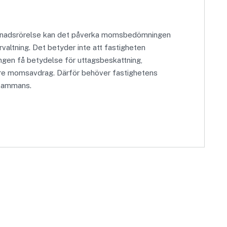
yggnadsrörelse kan det påverka momsbedömningen
rvaltning. Det betyder inte att fastigheten
ingen få betydelse för uttagsbeskattning,
digare momsavdrag. Därför behöver fastighetens
lsammans.