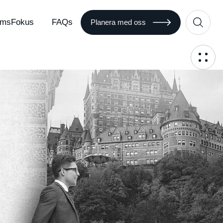
msFokus
FAQs
Planera med oss