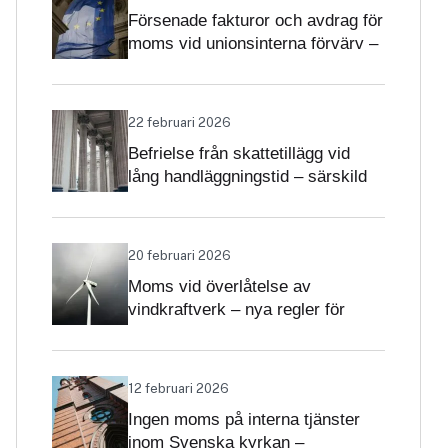
Försenade fakturor och avdrag för
moms vid unionsinterna förvärv –
när får avdrag nekas?
22 februari 2026
Befrielse från skattetillägg vid
lång handläggningstid – särskild
betydelse i momsärenden
20 februari 2026
Moms vid överlåtelse av
vindkraftverk – nya regler för
projekt och driftsatta verk
12 februari 2026
Ingen moms på interna tjänster
inom Svenska kyrkan –