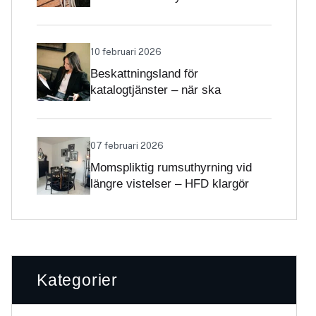
Skatteverket klargör
självständighetsbedömningen
10 februari 2026
Beskattningsland för
katalogtjänster – när ska
tjänsterna beskattas med svensk
moms?
07 februari 2026
Momspliktig rumsuthyrning vid
längre vistelser – HFD klargör
gränsdragningen
Kategorier