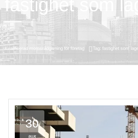
fastighet som la
Kvalificerad momsrådgivning för företag
Tag: fastighet som lage
30
aug