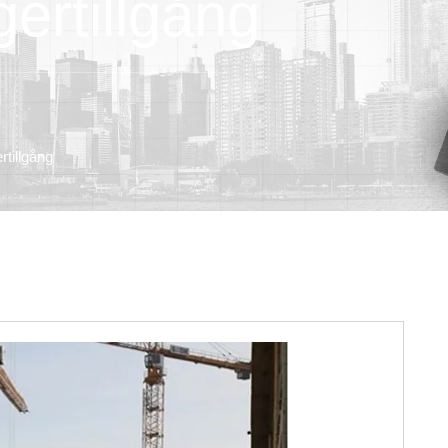
gertillgång
rtillgång