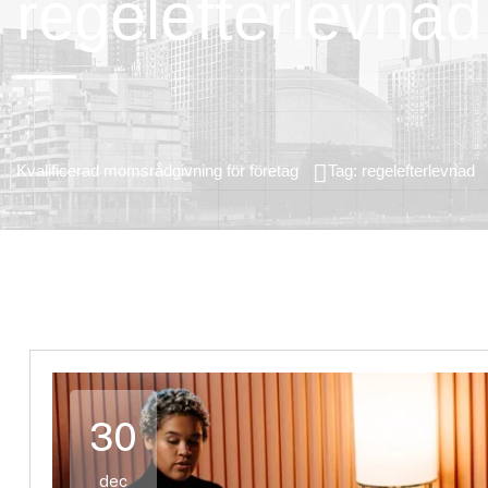
regelefterlevnad
Kvalificerad momsrådgivning för företag
Tag: regelefterlevnad
30
dec