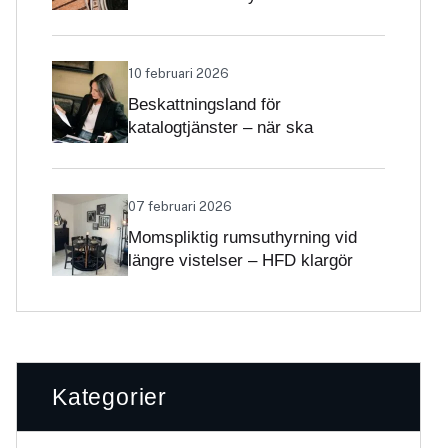
Skatteverket klargör
självständighetsbedömningen
10 februari 2026
Beskattningsland för
katalogtjänster – när ska
tjänsterna beskattas med svensk
moms?
07 februari 2026
Momspliktig rumsuthyrning vid
längre vistelser – HFD klargör
gränsdragningen
Kategorier