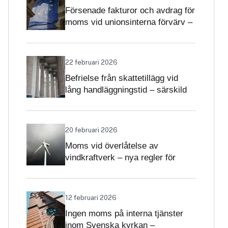
Försenade fakturor och avdrag för
moms vid unionsinterna förvärv –
när får avdrag nekas?
22 februari 2026
Befrielse från skattetillägg vid
lång handläggningstid – särskild
betydelse i momsärenden
20 februari 2026
Moms vid överlåtelse av
vindkraftverk – nya regler för
projekt och driftsatta verk
12 februari 2026
Ingen moms på interna tjänster
inom Svenska kyrkan –