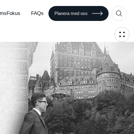
msFokus
FAQs
Planera med oss