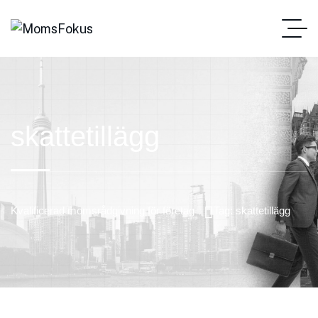
skattetillägg
Kvalificerad momsrådgivning för företag
Tag: skattetillägg