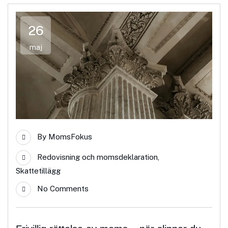
26
maj
By
MomsFokus
Redovisning och momsdeklaration
,
Skattetillägg
No Comments