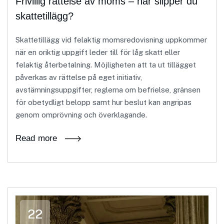
Frivillig rättelse av moms – när slipper du
skattetillägg?
Skattetillägg vid felaktig momsredovisning uppkommer
när en oriktig uppgift leder till för låg skatt eller
felaktig återbetalning. Möjligheten att ta ut tillägget
påverkas av rättelse på eget initiativ,
avstämningsuppgifter, reglerna om befrielse, gränsen
för obetydligt belopp samt hur beslut kan angripas
genom omprövning och överklagande.
Read more
22