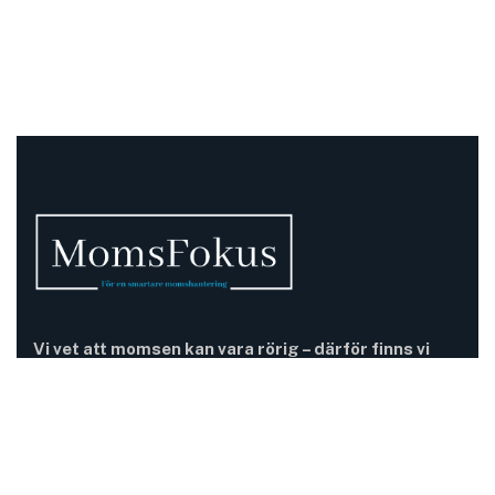
Vi vet att momsen kan vara rörig – därför finns vi
här.
Momsregler förändras, deadlines pressar och
gränsdragningar är inte alltid självklara. På MomsFokus
hjälper vi dig att skapa struktur, tydlighet och kontroll –