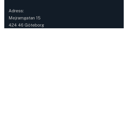
Adress:
Mejramgatan 15
424 46 Göteborg
Mail: kontakt@momsfokus.se
Telefon:
+46 (0) 765 99 64 54
Facebook
Twitter / X
Instagrams
LinkedIn
Telegrams
Våra tjänster
Momsrådgivning
Momsregistrering & momsredovisning