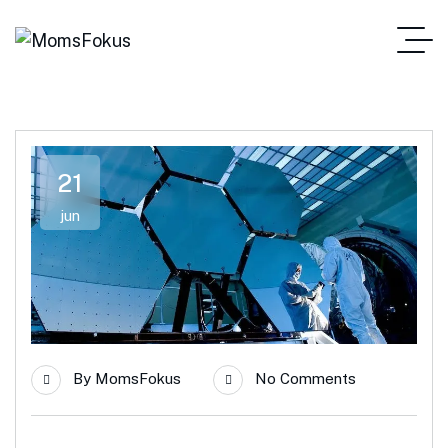
21
jun
By
MomsFokus
No Comments