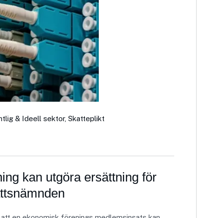
tlig & Ideell sektor
,
Skatteplikt
ng kan utgöra ersättning för
rättsnämnden
 att en ekonomisk förenings medlemsinsats kan