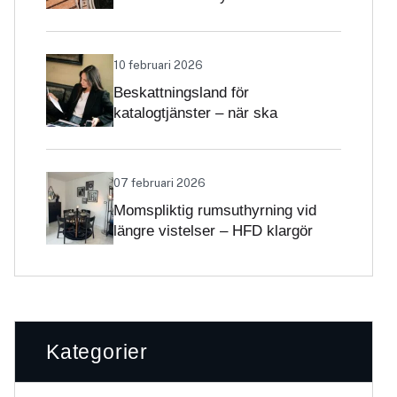
Skatteverket klargör
självständighetsbedömningen
10 februari 2026
Beskattningsland för
katalogtjänster – när ska
tjänsterna beskattas med svensk
moms?
07 februari 2026
Momspliktig rumsuthyrning vid
längre vistelser – HFD klargör
gränsdragningen
Kategorier