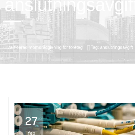
anslutningsavgif
Kvalificerad momsrådgivning för företag
Tag: anslutningsavgift
27
feb