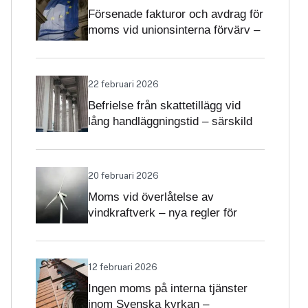
Försenade fakturor och avdrag för
moms vid unionsinterna förvärv –
när får avdrag nekas?
22 februari 2026
Befrielse från skattetillägg vid
lång handläggningstid – särskild
betydelse i momsärenden
20 februari 2026
Moms vid överlåtelse av
vindkraftverk – nya regler för
projekt och driftsatta verk
12 februari 2026
Ingen moms på interna tjänster
inom Svenska kyrkan –