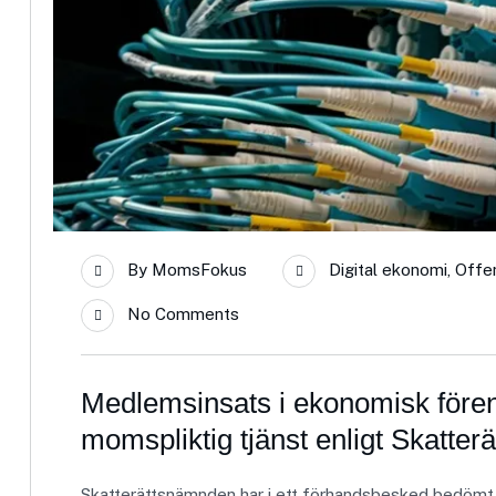
By
MomsFokus
Digital ekonomi
,
Offen
No Comments
Medlemsinsats i ekonomisk föreni
momspliktig tjänst enligt Skatte
Skatterättsnämnden har i ett förhandsbesked bedömt