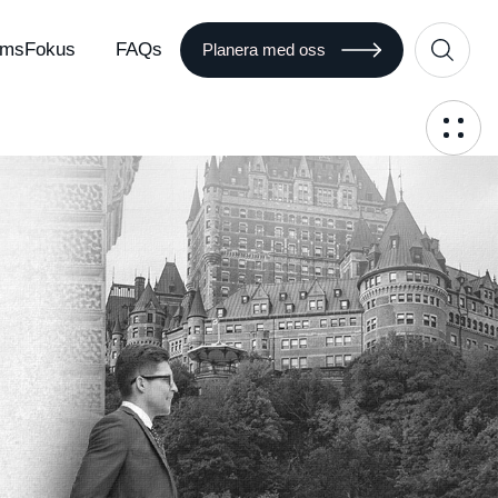
msFokus
FAQs
Planera med oss