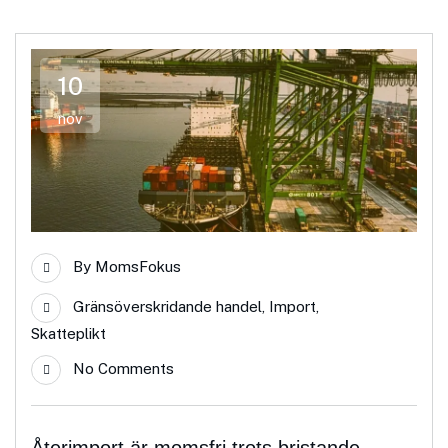
10
nov
By
MomsFokus
Gränsöverskridande handel
,
Import
,
Skatteplikt
No Comments