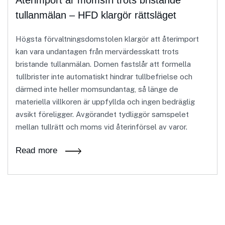
Återimport är momsfri trots bristande
tullanmälan – HFD klargör rättsläget
Högsta förvaltningsdomstolen klargör att återimport
kan vara undantagen från mervärdesskatt trots
bristande tullanmälan. Domen fastslår att formella
tullbrister inte automatiskt hindrar tullbefrielse och
därmed inte heller momsundantag, så länge de
materiella villkoren är uppfyllda och ingen bedräglig
avsikt föreligger. Avgörandet tydliggör samspelet
mellan tullrätt och moms vid återinförsel av varor.
Read more