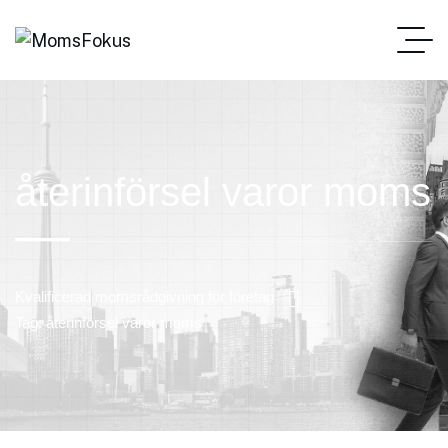
återinförsel varor moms
Kvalificerad momsrådgivning för företag
Tag: återinförsel varor moms