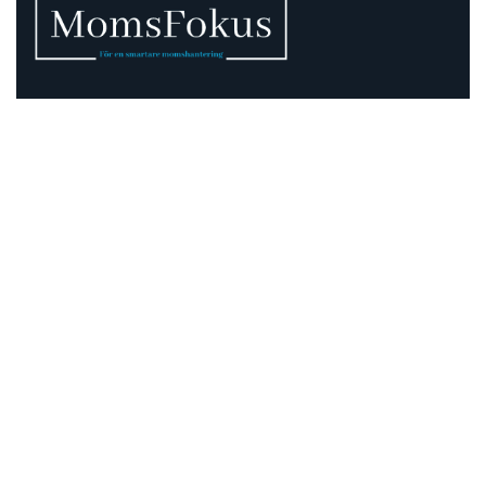
Vi vet att momsen kan vara rörig – därför finns vi
här.
Momsregler förändras, deadlines pressar och
gränsdragningar är inte alltid självklara. På MomsFokus
hjälper vi dig att skapa struktur, tydlighet och kontroll –
så att du kan fokusera på det som är viktigast för din
verksamhet.
Information
Adress:
Mejramgatan 15
424 46 Göteborg