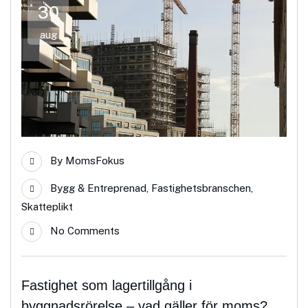
30
aug
By
MomsFokus
Bygg & Entreprenad
,
Fastighetsbranschen
,
Skatteplikt
No Comments
Fastighet som lagertillgång i
byggnadsrörelse – vad gäller för moms?