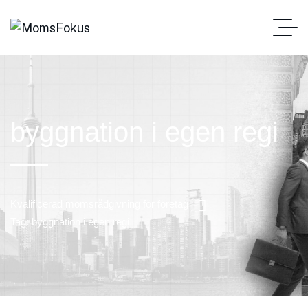
byggnation i egen regi
Kvalificerad momsrådgivning för företag
Tag: byggnation i egen regi