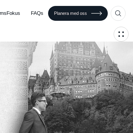
msFokus
FAQs
Planera med oss