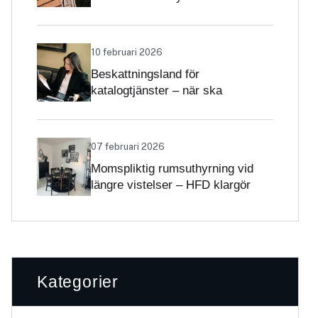
Skatteverket klargör
självständighetsbedömningen
10 februari 2026
Beskattningsland för
katalogtjänster – när ska
tjänsterna beskattas med svensk
moms?
07 februari 2026
Momspliktig rumsuthyrning vid
längre vistelser – HFD klargör
gränsdragningen
Kategorier