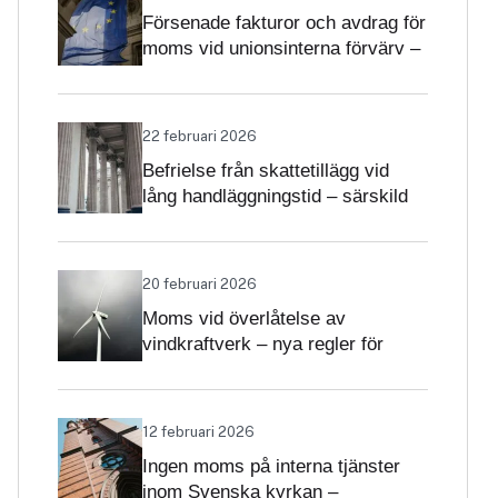
Försenade fakturor och avdrag för
moms vid unionsinterna förvärv –
när får avdrag nekas?
22 februari 2026
Befrielse från skattetillägg vid
lång handläggningstid – särskild
betydelse i momsärenden
20 februari 2026
Moms vid överlåtelse av
vindkraftverk – nya regler för
projekt och driftsatta verk
12 februari 2026
Ingen moms på interna tjänster
inom Svenska kyrkan –