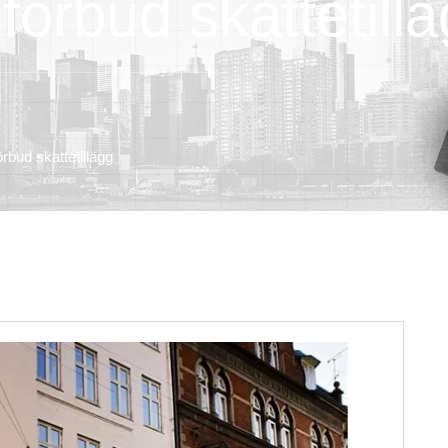
örbud skattetill
rbud skattetillägg