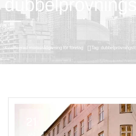
dubbelprövningsf
Kvalificerad momsrådgivning för företag
Tag: dubbelprövningsfö
21
okt