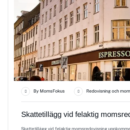
By
MomsFokus
Redovisning och mom
Skattetillägg vid felaktig momsre
Skattetillägg vid felaktig momsredovisning uppkommer nä