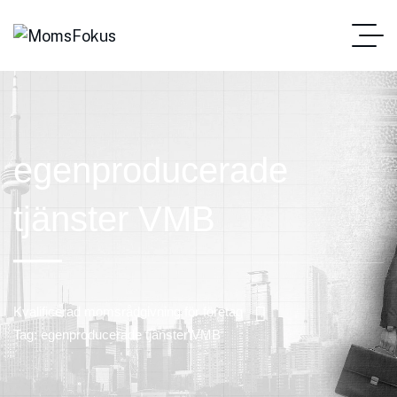
egenproducerade
tjänster VMB
Kvalificerad momsrådgivning för företag
Tag: egenproducerade tjänster VMB