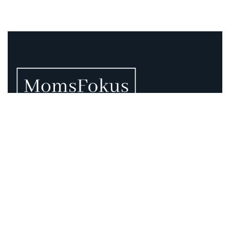
Vi vet att momsen kan vara rörig – därför finns vi
här.
Momsregler förändras, deadlines pressar och
gränsdragningar är inte alltid självklara. På MomsFokus
hjälper vi dig att skapa struktur, tydlighet och kontroll –
så att du kan fokusera på det som är viktigast för din
verksamhet.