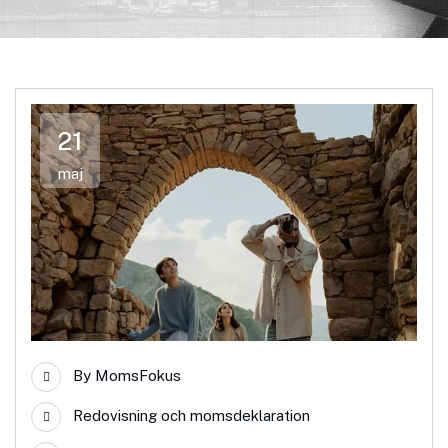
21
maj
By
MomsFokus
Redovisning och momsdeklaration