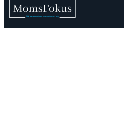
Vi vet att momsen kan vara rörig – därför finns vi
här.
Momsregler förändras, deadlines pressar och
gränsdragningar är inte alltid självklara. På MomsFokus
hjälper vi dig att skapa struktur, tydlighet och kontroll –
så att du kan fokusera på det som är viktigast för din
verksamhet.
Information
Adress:
Mejramgatan 15
424 46 Göteborg