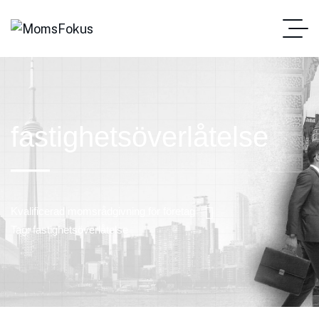
fastighetsöverlåtelse
Kvalificerad momsrådgivning för företag
Tag: fastighetsöverlåtelse