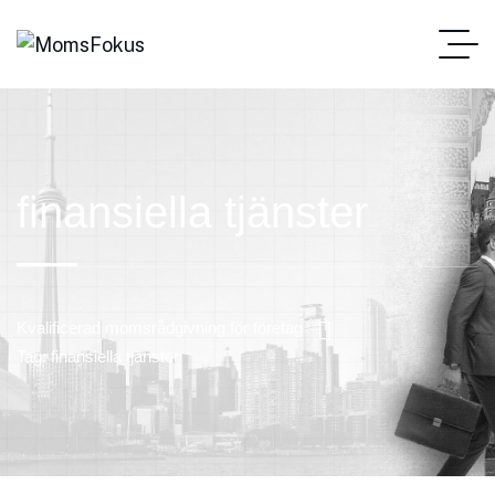
finansiella tjänster
Kvalificerad momsrådgivning för företag
Tag: finansiella tjänster