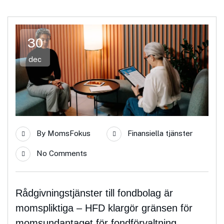
30
dec
By
MomsFokus
Finansiella tjänster
No Comments
Rådgivningstjänster till fondbolag är
momspliktiga – HFD klargör gränsen för
momsundantaget för fondförvaltning