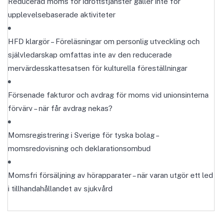
Reducerad moms för idrottstjänster gäller inte för
upplevelsebaserade aktiviteter
HFD klargör – Föreläsningar om personlig utveckling och
självledarskap omfattas inte av den reducerade
mervärdesskattesatsen för kulturella föreställningar
Försenade fakturor och avdrag för moms vid unionsinterna
förvärv – när får avdrag nekas?
Momsregistrering i Sverige för tyska bolag –
momsredovisning och deklarationsombud
Momsfri försäljning av hörapparater – när varan utgör ett led
i tillhandahållandet av sjukvård