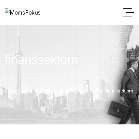
finanssektorn
Kvalificerad momsrådgivning för företag
Tag: finanssektorn