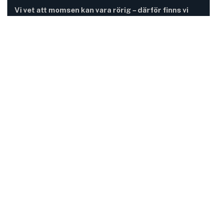
Vi vet att momsen kan vara rörig – därför finns vi
här.
Momsregler förändras, deadlines pressar och
gränsdragningar är inte alltid självklara. På MomsFokus
hjälper vi dig att skapa struktur, tydlighet och kontroll –
så att du kan fokusera på det som är viktigast för din
verksamhet.
Information
Adress:
Mejramgatan 15
424 46 Göteborg
Mail: kontakt@momsfokus.se
Telefon:
+46 (0) 765 99 64 54