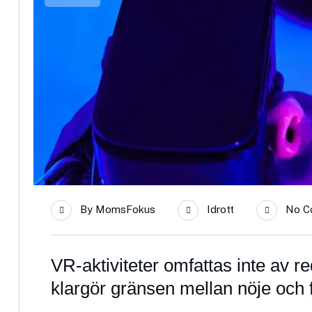
By
MomsFokus
Idrott
No C
VR-aktiviteter omfattas inte av 
klargör gränsen mellan nöje och f