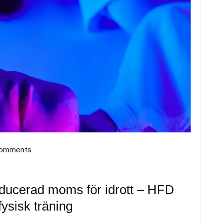
omments
reducerad moms för idrott – HFD
ysisk träning