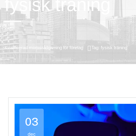
fysisk träning
Kvalificerad momsrådgivning för företag
Tag: fysisk träning
03
dec