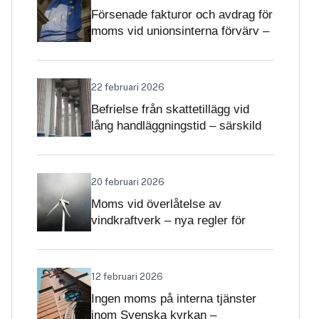
Försenade fakturor och avdrag för
moms vid unionsinterna förvärv –
när får avdrag nekas?
22 februari 2026
Befrielse från skattetillägg vid
lång handläggningstid – särskild
betydelse i momsärenden
20 februari 2026
Moms vid överlåtelse av
vindkraftverk – nya regler för
projekt och driftsatta verk
12 februari 2026
Ingen moms på interna tjänster
inom Svenska kyrkan –