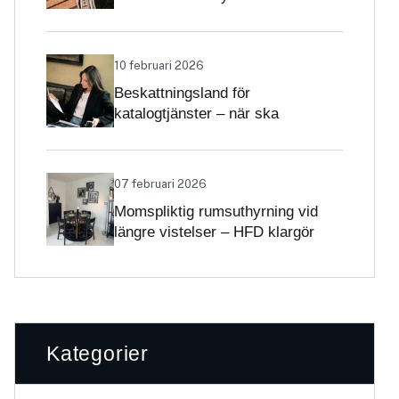
Skatteverket klargör
självständighetsbedömningen
10 februari 2026
Beskattningsland för
katalogtjänster – när ska
tjänsterna beskattas med svensk
moms?
07 februari 2026
Momspliktig rumsuthyrning vid
längre vistelser – HFD klargör
gränsdragningen
Kategorier