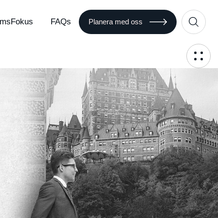
msFokus
FAQs
Planera med oss