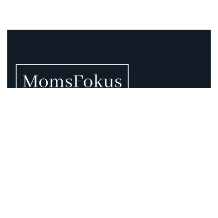
Vi vet att momsen kan vara rörig – därför finns vi
här.
Momsregler förändras, deadlines pressar och
gränsdragningar är inte alltid självklara. På MomsFokus
hjälper vi dig att skapa struktur, tydlighet och kontroll –
så att du kan fokusera på det som är viktigast för din
verksamhet.