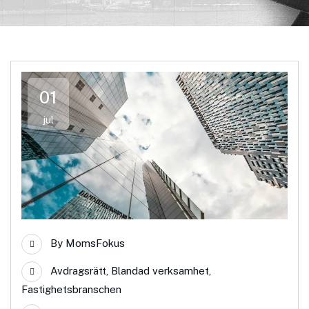
01
jul
By
MomsFokus
Avdragsrätt
,
Blandad verksamhet
,
Fastighetsbranschen