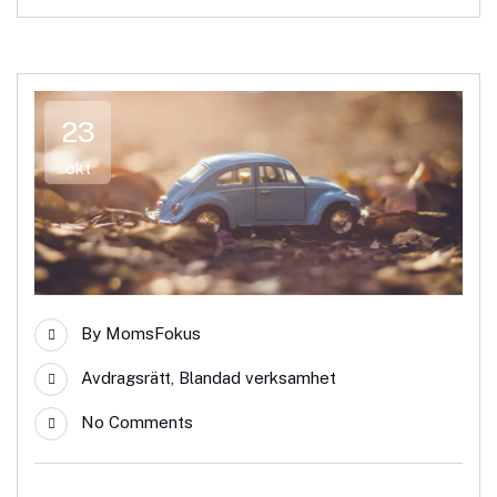
23
okt
By
MomsFokus
Avdragsrätt
,
Blandad verksamhet
No Comments