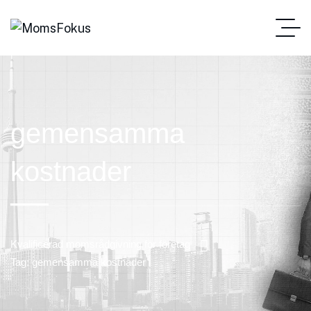
gemensamma
kostnader
Kvalificerad momsrådgivning för företag
Tag: gemensamma kostnader