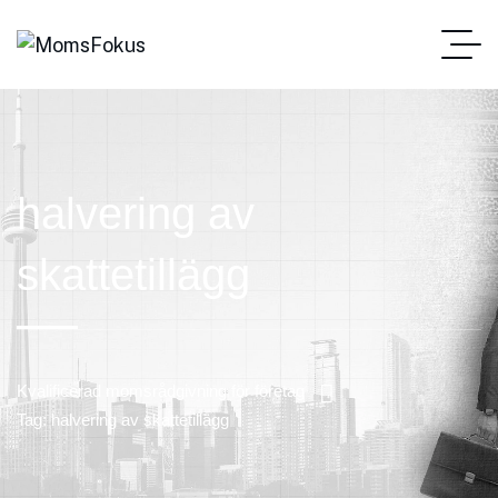
halvering av
skattetillägg
Kvalificerad momsrådgivning för företag
Tag: halvering av skattetillägg