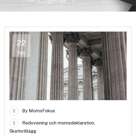
22
feb
By
MomsFokus
Redovisning och momsdeklaration
,
Skattetillägg