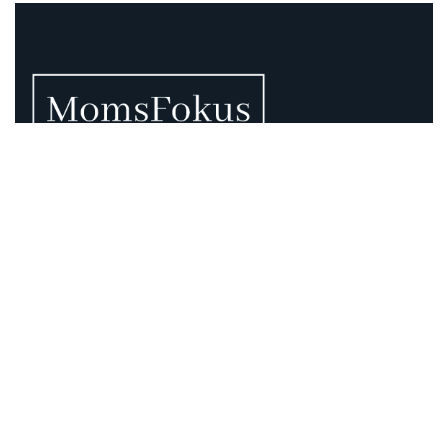
Vi vet att momsen kan vara rörig – därför finns vi
här.
Momsregler förändras, deadlines pressar och
gränsdragningar är inte alltid självklara. På MomsFokus
hjälper vi dig att skapa struktur, tydlighet och kontroll –
så att du kan fokusera på det som är viktigast för din
verksamhet.
Information