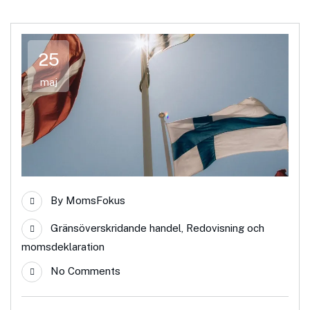
25
maj
By
MomsFokus
Gränsöverskridande handel
,
Redovisning och
momsdeklaration
No Comments