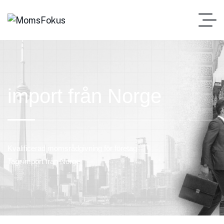
import från Norge
Kvalificerad momsrådgivning för företag
Tag: import från Norge