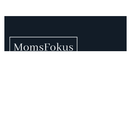
Vi vet att momsen kan vara rörig – därför finns vi
här.
Momsregler förändras, deadlines pressar och
gränsdragningar är inte alltid självklara. På MomsFokus
hjälper vi dig att skapa struktur, tydlighet och kontroll –
så att du kan fokusera på det som är viktigast för din
verksamhet.