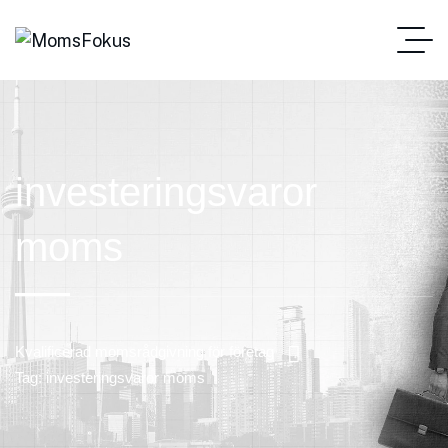
investeringsvaror
moms
Kvalificerad momsrådgivning för företag
Tag: investeringsvaror moms