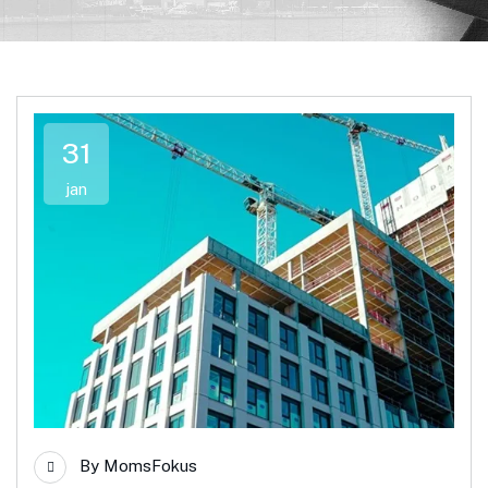
31
jan
By
MomsFokus