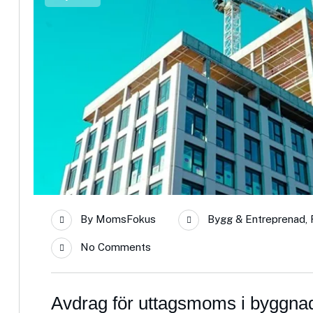
By
MomsFokus
Bygg & Entreprenad
,
No Comments
Avdrag för uttagsmoms i byggnad