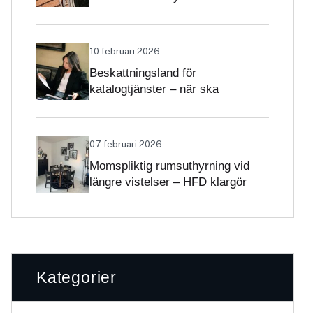
Skatteverket klargör
självständighetsbedömningen
10 februari 2026
Beskattningsland för
katalogtjänster – när ska
tjänsterna beskattas med svensk
moms?
07 februari 2026
Momspliktig rumsuthyrning vid
längre vistelser – HFD klargör
gränsdragningen
Kategorier