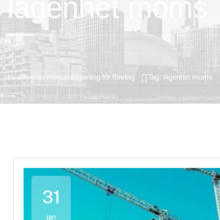
lägenhet moms
Kvalificerad momsrådgivning för företag
Tag: lägenhet moms
31
jan