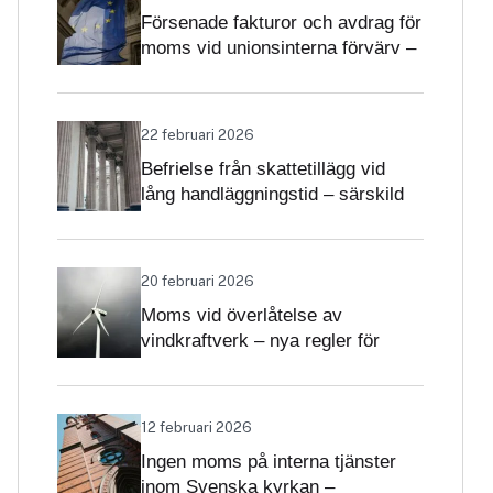
Försenade fakturor och avdrag för
moms vid unionsinterna förvärv –
när får avdrag nekas?
22 februari 2026
Befrielse från skattetillägg vid
lång handläggningstid – särskild
betydelse i momsärenden
20 februari 2026
Moms vid överlåtelse av
vindkraftverk – nya regler för
projekt och driftsatta verk
12 februari 2026
Ingen moms på interna tjänster
inom Svenska kyrkan –