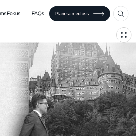
msFokus
FAQs
Planera med oss