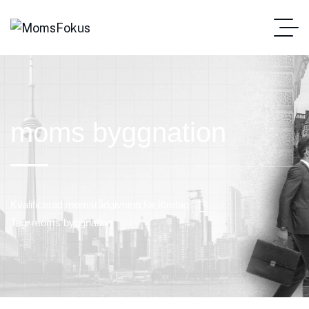
moms byggnation
Kvalificerad momsrådgivning för företag
Tag: moms byggnation