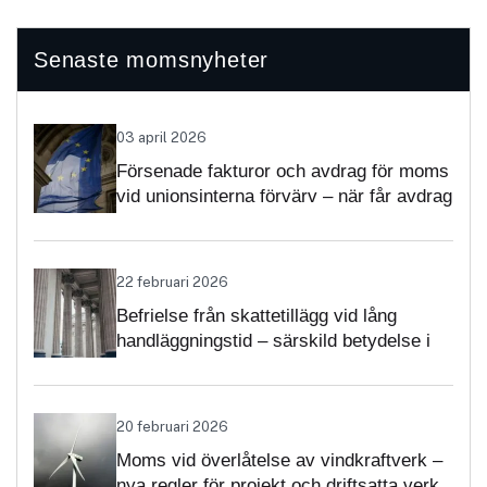
Senaste momsnyheter
03 april 2026
Försenade fakturor och avdrag för moms
vid unionsinterna förvärv – när får avdrag
nekas?
22 februari 2026
Befrielse från skattetillägg vid lång
handläggningstid – särskild betydelse i
momsärenden
20 februari 2026
Moms vid överlåtelse av vindkraftverk –
nya regler för projekt och driftsatta verk