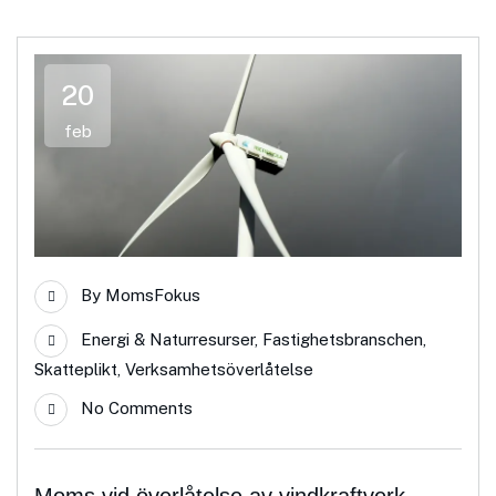
20
feb
By
MomsFokus
Energi & Naturresurser
,
Fastighetsbranschen
,
Skatteplikt
,
Verksamhetsöverlåtelse
No Comments