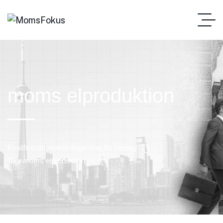
moms elproduktion
Kvalificerad momsrådgivning för företag
Tag: moms elproduktion