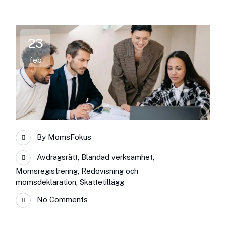
23
feb
By
MomsFokus
Avdragsrätt
,
Blandad verksamhet
,
Momsregistrering
,
Redovisning och
momsdeklaration
,
Skattetillägg
No Comments