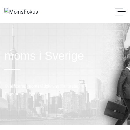
moms i Sverige
Kvalificerad momsrådgivning för företag
Tag: moms i Sverige