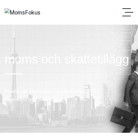
moms och skattetillägg
Kvalificerad momsrådgivning för företag
Tag: moms och skattetillägg