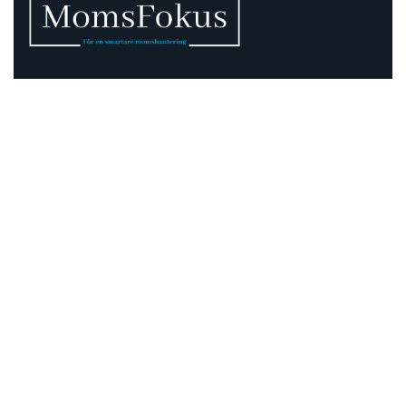
Vi vet att momsen kan vara rörig – därför finns vi
här.
Momsregler förändras, deadlines pressar och
gränsdragningar är inte alltid självklara. På MomsFokus
hjälper vi dig att skapa struktur, tydlighet och kontroll –
så att du kan fokusera på det som är viktigast för din
verksamhet.
Information
Adress:
Mejramgatan 15
424 46 Göteborg