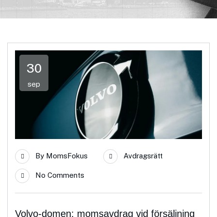
30
sep
By
MomsFokus
Avdragsrätt
No Comments
Volvo-domen: momsavdrag vid försäljning