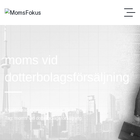
moms vid
dotterbolagsförsäljning
Kvalificerad momsrådgivning för företag
Tag: moms vid dotterbolagsförsäljning