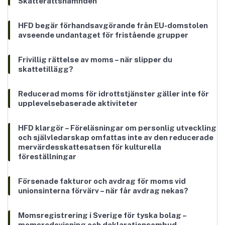
Skatterättsnämnden
HFD begär förhandsavgörande från EU-domstolen
avseende undantaget för fristående grupper
Frivillig rättelse av moms – när slipper du
skattetillägg?
Reducerad moms för idrottstjänster gäller inte för
upplevelsebaserade aktiviteter
HFD klargör – Föreläsningar om personlig utveckling
och självledarskap omfattas inte av den reducerade
mervärdesskattesatsen för kulturella
föreställningar
Försenade fakturor och avdrag för moms vid
unionsinterna förvärv – när får avdrag nekas?
Momsregistrering i Sverige för tyska bolag –
momsredovisning och deklarationsombud