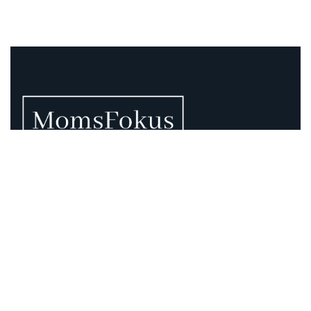
Vi vet att momsen kan vara rörig – därför finns vi
här.
Momsregler förändras, deadlines pressar och
gränsdragningar är inte alltid självklara. På MomsFokus
hjälper vi dig att skapa struktur, tydlighet och kontroll –
så att du kan fokusera på det som är viktigast för din
verksamhet.