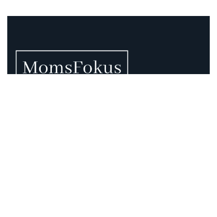
Vi vet att momsen kan vara rörig – därför finns vi
här.
Momsregler förändras, deadlines pressar och
gränsdragningar är inte alltid självklara. På MomsFokus
hjälper vi dig att skapa struktur, tydlighet och kontroll –
så att du kan fokusera på det som är viktigast för din
verksamhet.