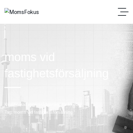
moms vid
fastighetsförsäljning
Kvalificerad momsrådgivning för företag
Tag: moms vid fastighetsförsäljning