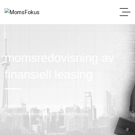
momsredovisning av
finansiell leasing
Kvalificerad momsrådgivning för företag
Tag: momsredovisning av finansiell leasing