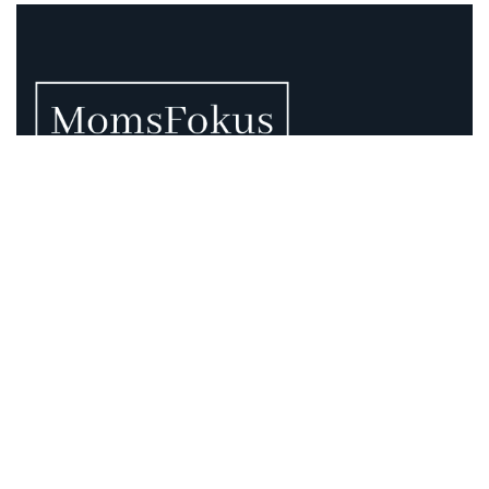
Vi vet att momsen kan vara rörig – därför finns vi
här.
Momsregler förändras, deadlines pressar och
gränsdragningar är inte alltid självklara. På MomsFokus
hjälper vi dig att skapa struktur, tydlighet och kontroll –
så att du kan fokusera på det som är viktigast för din
verksamhet.
Information