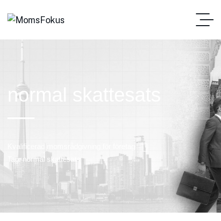
normal skattesats
Kvalificerad momsrådgivning för företag
Tag: normal skattesats