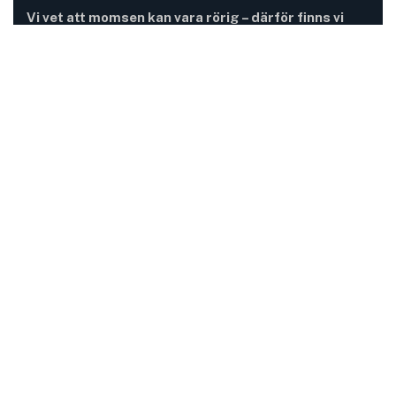
Vi vet att momsen kan vara rörig – därför finns vi
här.
Momsregler förändras, deadlines pressar och
gränsdragningar är inte alltid självklara. På MomsFokus
hjälper vi dig att skapa struktur, tydlighet och kontroll –
så att du kan fokusera på det som är viktigast för din
verksamhet.
Information
Adress:
Mejramgatan 15
424 46 Göteborg
Mail: kontakt@momsfokus.se
Telefon:
+46 (0) 765 99 64 54