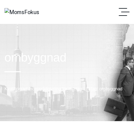
ombyggnad
Kvalificerad momsrådgivning för företag
Tag: ombyggnad