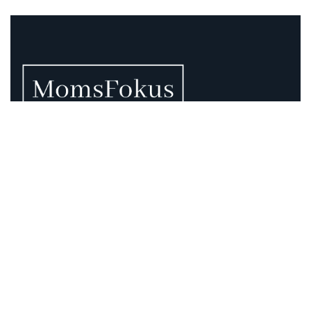
Vi vet att momsen kan vara rörig – därför finns vi
här.
Momsregler förändras, deadlines pressar och
gränsdragningar är inte alltid självklara. På MomsFokus
hjälper vi dig att skapa struktur, tydlighet och kontroll –
så att du kan fokusera på det som är viktigast för din
verksamhet.
Information