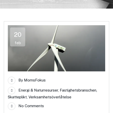
20
feb
By
MomsFokus
Energi & Naturresurser
,
Fastighetsbranschen
,
Skatteplikt
,
Verksamhetsöverlåtelse
No Comments