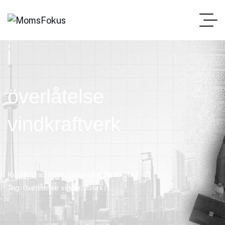
överlåtelse
vindkraftverk
Kvalificerad momsrådgivning för företag
Tag: överlåtelse vindkraftverk