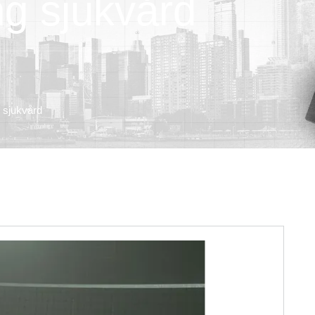
ng sjukvård
 sjukvård