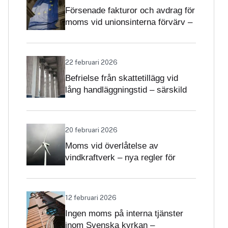
Försenade fakturor och avdrag för
moms vid unionsinterna förvärv –
när får avdrag nekas?
22 februari 2026
Befrielse från skattetillägg vid
lång handläggningstid – särskild
betydelse i momsärenden
20 februari 2026
Moms vid överlåtelse av
vindkraftverk – nya regler för
projekt och driftsatta verk
12 februari 2026
Ingen moms på interna tjänster
inom Svenska kyrkan –