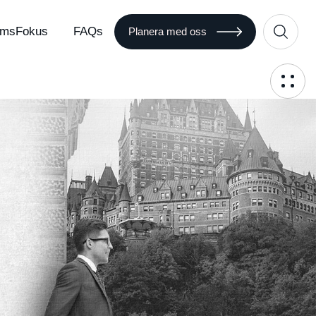
msFokus
FAQs
Planera med oss