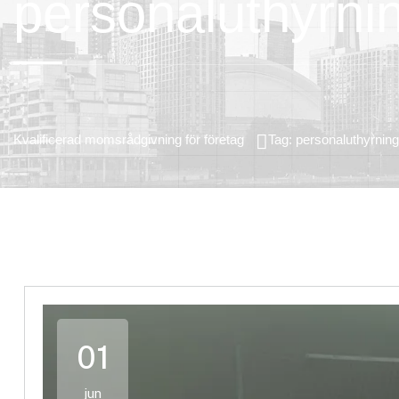
personaluthyrni
Kvalificerad momsrådgivning för företag
Tag: personaluthyrning
01
jun