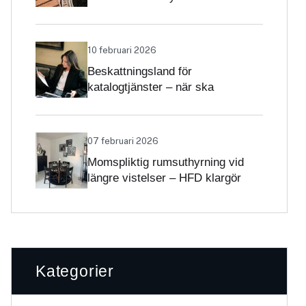
Skatteverket klargör
självständighetsbedömningen
10 februari 2026
Beskattningsland för
katalogtjänster – när ska
tjänsterna beskattas med svensk
moms?
07 februari 2026
Momspliktig rumsuthyrning vid
längre vistelser – HFD klargör
gränsdragningen
Kategorier