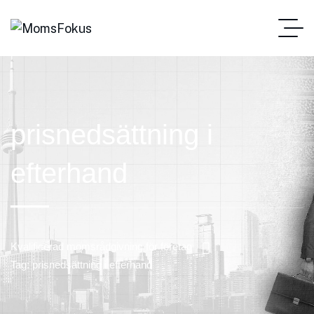
prisnedsättning i
efterhand
Kvalificerad momsrådgivning för företag
Tag: prisnedsättning i efterhand