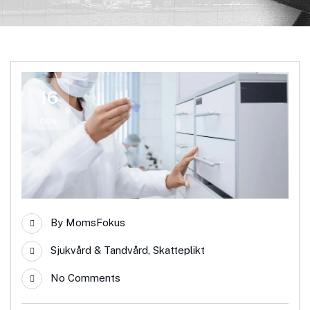
16
nov
By
MomsFokus
Sjukvård & Tandvård
,
Skatteplikt
No Comments