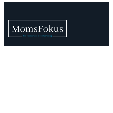
Vi vet att momsen kan vara rörig – därför finns vi
här.
Momsregler förändras, deadlines pressar och
gränsdragningar är inte alltid självklara. På MomsFokus
hjälper vi dig att skapa struktur, tydlighet och kontroll –
så att du kan fokusera på det som är viktigast för din
verksamhet.
Information