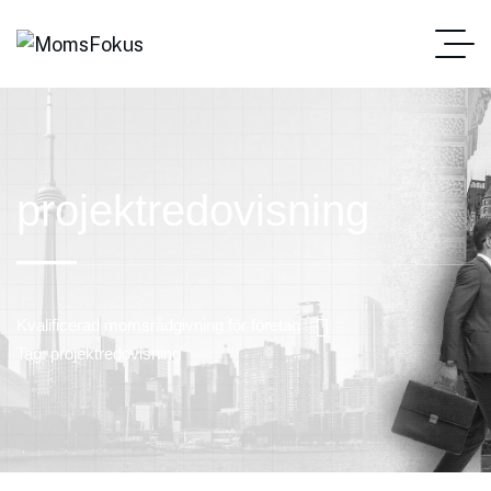
projektredovisning
Kvalificerad momsrådgivning för företag
Tag: projektredovisning