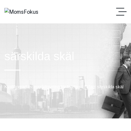
särskilda skäl
Kvalificerad momsrådgivning för företag
Tag: särskilda skäl