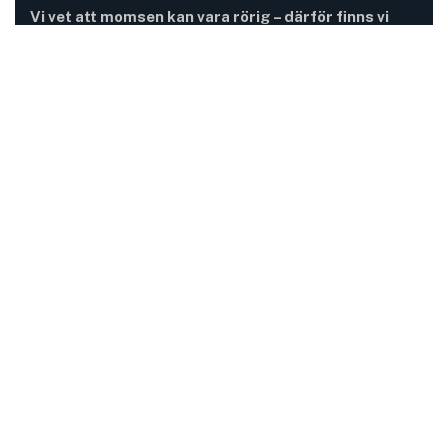
Vi vet att momsen kan vara rörig – därför finns vi
här.
Momsregler förändras, deadlines pressar och
gränsdragningar är inte alltid självklara. På MomsFokus
hjälper vi dig att skapa struktur, tydlighet och kontroll –
så att du kan fokusera på det som är viktigast för din
verksamhet.
Information
Adress:
Mejramgatan 15
424 46 Göteborg
Mail: kontakt@momsfokus.se
Telefon:
+46 (0) 765 99 64 54