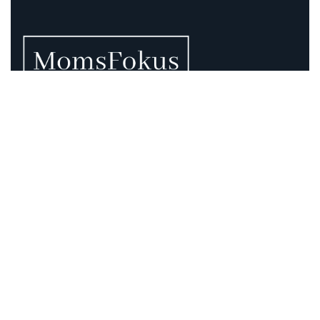
Vi vet att momsen kan vara rörig – därför finns vi
här.
Momsregler förändras, deadlines pressar och
gränsdragningar är inte alltid självklara. På MomsFokus
hjälper vi dig att skapa struktur, tydlighet och kontroll –
så att du kan fokusera på det som är viktigast för din
verksamhet.
Information
Adress: