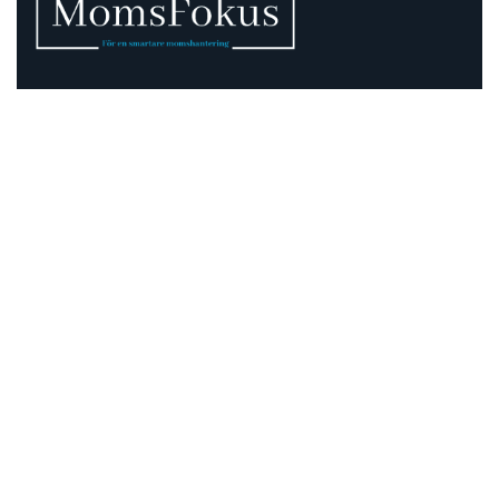
Vi vet att momsen kan vara rörig – därför finns vi
här.
Momsregler förändras, deadlines pressar och
gränsdragningar är inte alltid självklara. På MomsFokus
hjälper vi dig att skapa struktur, tydlighet och kontroll –
så att du kan fokusera på det som är viktigast för din
verksamhet.
Information
Adress:
Mejramgatan 15
424 46 Göteborg