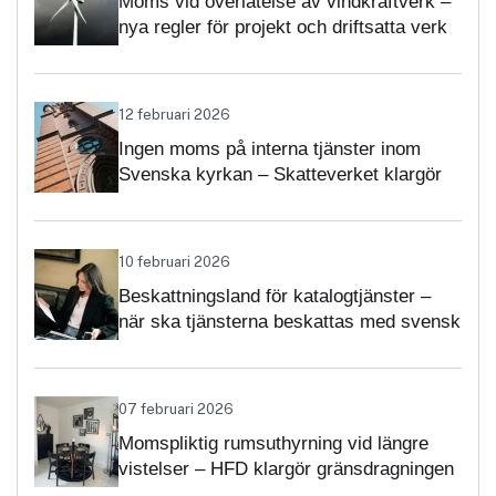
Moms vid överlåtelse av vindkraftverk –
nya regler för projekt och driftsatta verk
12 februari 2026
Ingen moms på interna tjänster inom
Svenska kyrkan – Skatteverket klargör
självständighetsbedömningen
10 februari 2026
Beskattningsland för katalogtjänster –
när ska tjänsterna beskattas med svensk
moms?
07 februari 2026
Momspliktig rumsuthyrning vid längre
vistelser – HFD klargör gränsdragningen