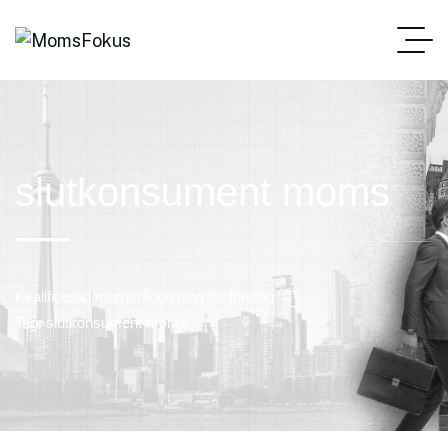
slutkonsument moms
Kvalificerad momsrådgivning för företag
Tag: slutkonsument moms