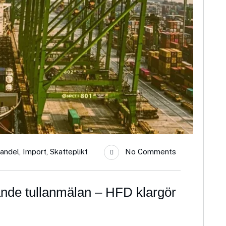
handel
,
Import
,
Skatteplikt
No Comments
tande tullanmälan – HFD klargör