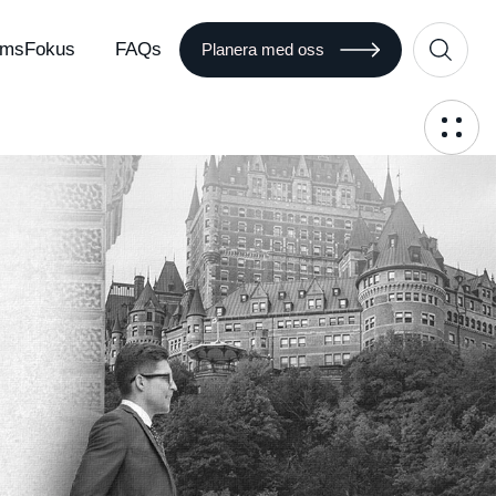
msFokus
FAQs
Planera med oss