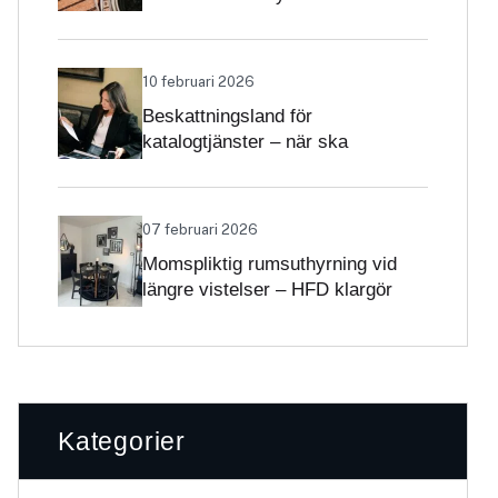
Skatteverket klargör
självständighetsbedömningen
10 februari 2026
Beskattningsland för
katalogtjänster – när ska
tjänsterna beskattas med svensk
moms?
07 februari 2026
Momspliktig rumsuthyrning vid
längre vistelser – HFD klargör
gränsdragningen
Kategorier