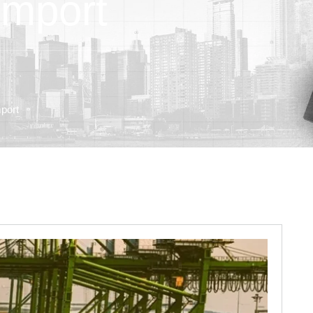
rimport
mport