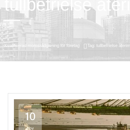
tullbefrielse åte
Kvalificerad momsrådgivning för företag
Tag: tullbefrielse återi
10
nov