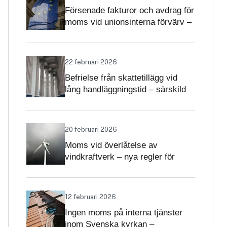
Försenade fakturor och avdrag för
moms vid unionsinterna förvärv –
när får avdrag nekas?
22 februari 2026
Befrielse från skattetillägg vid
lång handläggningstid – särskild
betydelse i momsärenden
20 februari 2026
Moms vid överlåtelse av
vindkraftverk – nya regler för
projekt och driftsatta verk
12 februari 2026
Ingen moms på interna tjänster
inom Svenska kyrkan –