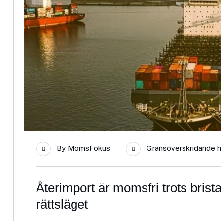
By
MomsFokus
Gränsöverskridande 
Återimport är momsfri trots bris
rättsläget