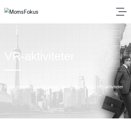
VR-aktiviteter
Kvalificerad momsrådgivning för företag
Tag: VR-aktiviteter