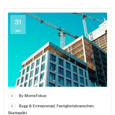
31
jan
By
MomsFokus
Bygg & Entreprenad
,
Fastighetsbranschen
,
Skatteplikt