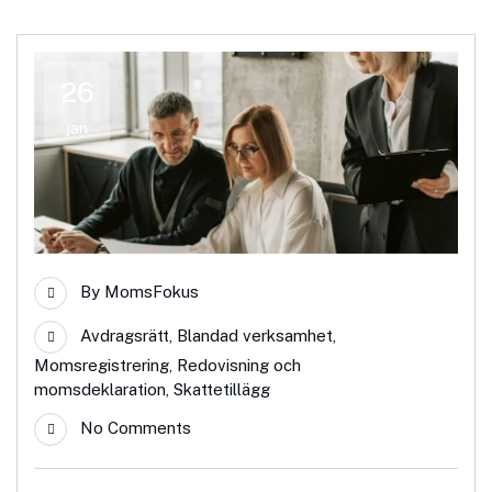
26
jan
By
MomsFokus
Avdragsrätt
,
Blandad verksamhet
,
Momsregistrering
,
Redovisning och
momsdeklaration
,
Skattetillägg
No Comments