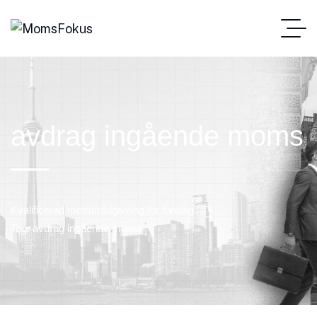
avdrag ingående moms
Kvalificerad momsrådgivning för företag
Tag: avdrag ingående moms