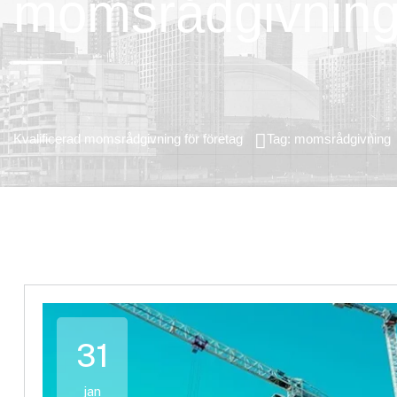
momsrådgivnin
Kvalificerad momsrådgivning för företag
Tag: momsrådgivning
31
jan