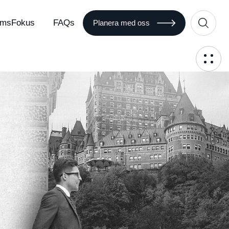
msFokus
FAQs
Planera med oss