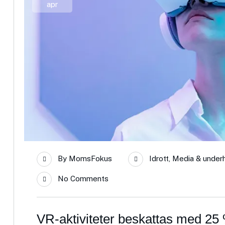
apr
By
MomsFokus
Idrott
,
Media & underh
No Comments
VR-aktiviteter beskattas med 25 