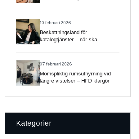
Skatteverket klargör
självständighetsbedömningen
10 februari 2026
Beskattningsland för
katalogtjänster – när ska
tjänsterna beskattas med svensk
moms?
07 februari 2026
Momspliktig rumsuthyrning vid
längre vistelser – HFD klargör
gränsdragningen
Kategorier