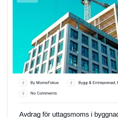
By
MomsFokus
Bygg & Entreprenad
,
No Comments
Avdrag för uttagsmoms i byggnad