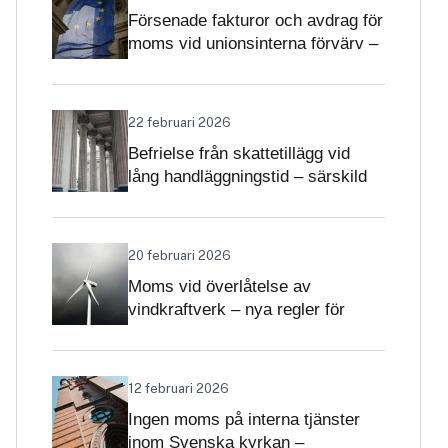
Försenade fakturor och avdrag för
moms vid unionsinterna förvärv –
när får avdrag nekas?
22 februari 2026
Befrielse från skattetillägg vid
lång handläggningstid – särskild
betydelse i momsärenden
20 februari 2026
Moms vid överlåtelse av
vindkraftverk – nya regler för
projekt och driftsatta verk
12 februari 2026
Ingen moms på interna tjänster
inom Svenska kyrkan –