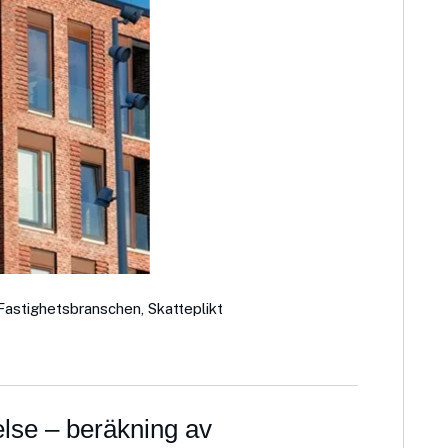
Fastighetsbranschen
,
Skatteplikt
else – beräkning av